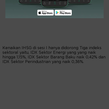
Kenaikan IHSG di sesi I hanya didorong Tiga indeks
sektoral yaitu, IDX Sektor Energi yang yang naik
hingga 1,15%, IDX Sektor Barang Baku naik 0,42% dan
IDX Sektor Perindustrian yang naik 0,36%.