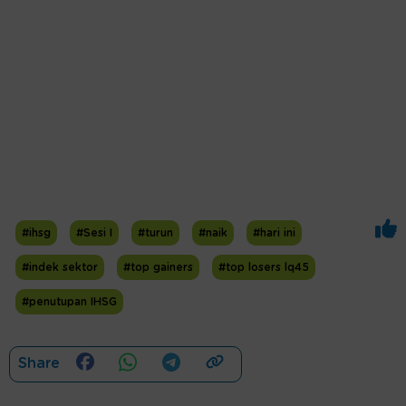
#ihsg
#Sesi I
#turun
#naik
#hari ini
#indek sektor
#top gainers
#top losers lq45
#penutupan IHSG
Share