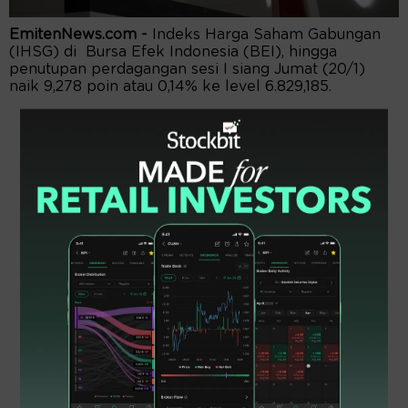
EmitenNews.com -
Indeks Harga Saham Gabungan
(IHSG) di Bursa Efek Indonesia (BEI), hingga
penutupan perdagangan sesi I siang Jumat (20/1)
naik 9,278 poin atau 0,14% ke level 6.829,185.