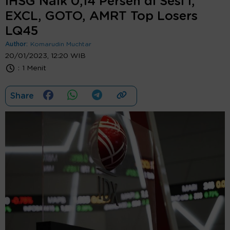
IHSG Naik 0,14 Persen di Sesi I,
EXCL, GOTO, AMRT Top Losers
LQ45
Author:
Komarudin Muchtar
20/01/2023, 12:20 WIB
:
1 Menit
Share