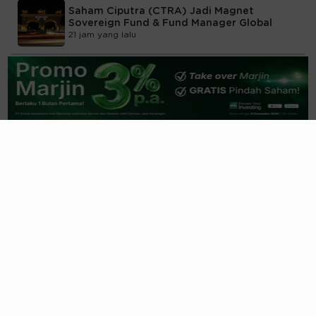
Saham Ciputra (CTRA) Jadi Magnet
Sovereign Fund & Fund Manager Global
21 jam yang lalu
Ketika Rumah Tapak dan Rumah Sakit jadi
Penyelamat Kinerja CTRA
21 jam yang lalu
Pendapatan BBNI Melesat
Double-Digit
, Laba
Bersih Naik Tipis
1 hari yang lalu
Imbas
Tender Offer
, Bobot MAPI Dipangkas
FTSE Russell Picu
Rebalancing
05/08/2026, 09:25 WIB