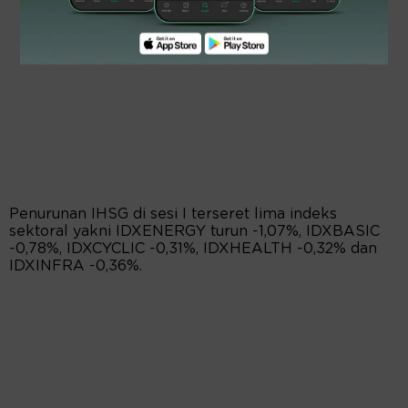
Penurunan IHSG di sesi I terseret lima indeks
sektoral yakni IDXENERGY turun -1,07%, IDXBASIC
-0,78%, IDXCYCLIC -0,31%, IDXHEALTH -0,32% dan
IDXINFRA -0,36%.