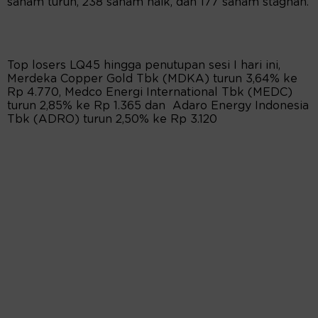
saham turun, 238 saham naik, dan 177 saham stagnan.
Top losers LQ45 hingga penutupan sesi I hari ini,
Merdeka Copper Gold Tbk (MDKA) turun 3,64% ke
Rp 4.770, Medco Energi International Tbk (MEDC)
turun 2,85% ke Rp 1.365 dan Adaro Energy Indonesia
Tbk (ADRO) turun 2,50% ke Rp 3.120