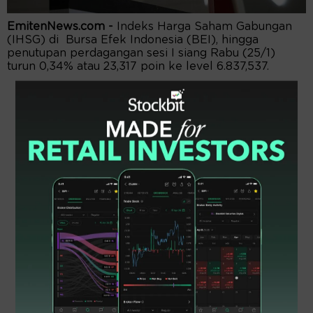
EmitenNews.com -
Indeks Harga Saham Gabungan
(IHSG) di Bursa Efek Indonesia (BEI), hingga
penutupan perdagangan sesi I siang Rabu (25/1)
turun 0,34% atau 23,317 poin ke level 6.837,537.