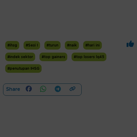
#ihsg
#Sesi I
#turun
#naik
#hari ini
#indek sektor
#top gainers
#top losers lq45
#penutupan IHSG
Share