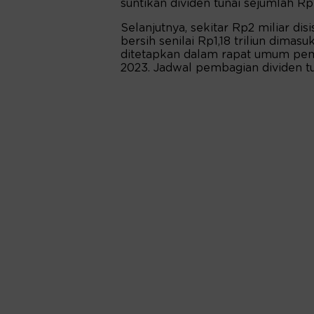
suntikan dividen tunai sejumlah R
Selanjutnya, sekitar Rp2 miliar dis
bersih senilai Rp1,18 triliun dimas
ditetapkan dalam rapat umum pem
2023. Jadwal pembagian dividen tu