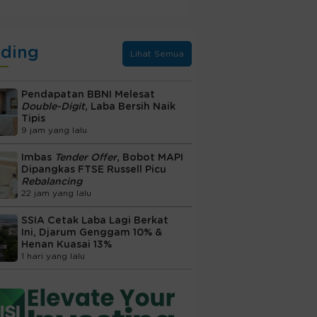
nding
Lihat Semua
Pendapatan BBNI Melesat
Double-Digit
, Laba Bersih Naik
Tipis
9 jam yang lalu
Imbas
Tender Offer
, Bobot MAPI
Dipangkas FTSE Russell Picu
Rebalancing
22 jam yang lalu
SSIA Cetak Laba Lagi Berkat
Ini, Djarum Genggam 10% &
Henan Kuasai 13%
1 hari yang lalu