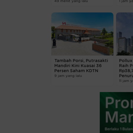
49 menit yang lalu
1 jam y
Tambah Porsi, Putrasakti
Pollux
Mandiri Kini Kuasai 36
Raih 
Persen Saham KDTN
Rp38,7
9 jam yang lalu
Penur
11 jam y