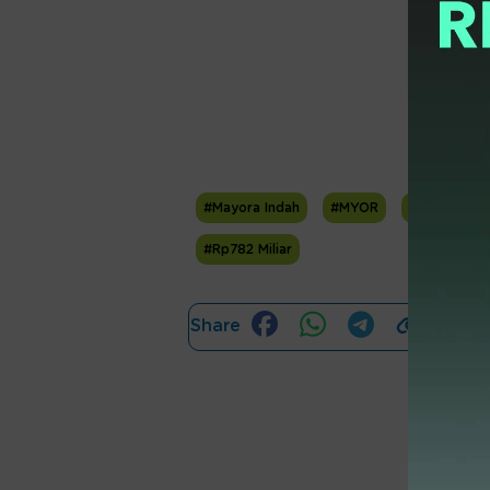
#Mayora Indah
#MYOR
#jadwal
#Rp782 Miliar
Share