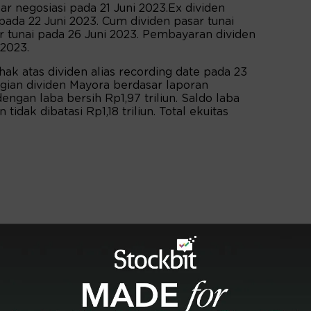
r negosiasi pada 21 Juni 2023.Ex dividen
pada 22 Juni 2023. Cum dividen pasar tunai
ar tunai pada 26 Juni 2023. Pembayaran dividen
 2023.
k atas dividen alias recording date pada 23
gian dividen Mayora berdasar laporan
gan laba bersih Rp1,97 triliun. Saldo laba
idak dibatasi Rp1,18 triliun. Total ekuitas