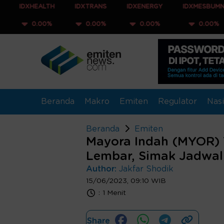
HEALTH
IDXTRANS
IDXENERGY
IDXMESBUMN
ID
.00%
0.00%
0.00%
0.00%
0
Beranda
Makro
Emiten
Regulator
Nasi
Beranda
Emiten
Mayora Indah (MYOR) 
Lembar, Simak Jadwal
Author:
Jakfar Shodik
15/06/2023, 09:10 WIB
:
1 Menit
Share