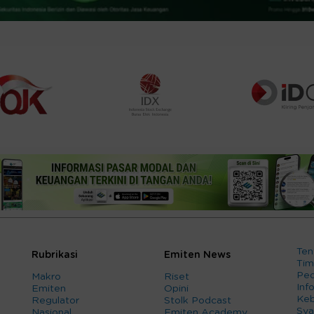
Ten
Rubrikasi
Emiten News
Tim
Ped
Makro
Riset
Info
Emiten
Opini
Keb
Regulator
Stolk Podcast
Sya
Nasional
Emiten Academy