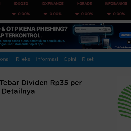
XQ30
IDXFINANCE
I-GRADE
INFOBANK15
COMPO
.00%
0.00%
0.00%
0.00%
0.
onal
Rileks
Informasi
Opini
Riset
Tebar Dividen Rp35 per
 Detailnya