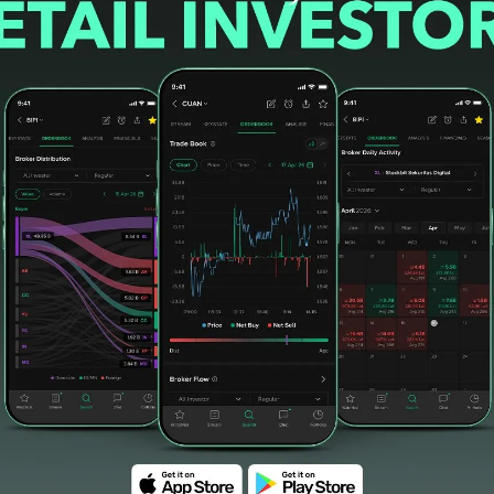
#dividen
#Rp35 per Lembar
#Edisi 2022