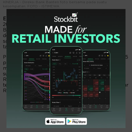
KINERJA - Direksi Bank Banten foto bersama pada suatu
kesempatan. FOTO - ISTIMEWA
EmitenNews.com -
Bank Banten (BEKS) sepanjang
2023 sukses mentabulasi laba bersih Rp26,59 miliar.
Berbalik melejit 111 persen dari episode sama 2022
dengan torehan rugi Rp239,28 miliar. So, laba per
saham berbalik menjadi Rp0,51 dari periode sama
tahun sebelumnya minus Rp4,61.
Pendapatan bunga bersih Rp196,27 miliar, melesat 25
persen dari posisi sama 2022 sejumlah Rp156,30
miliar. Itu dari pendapatan bunga Rp452,75 miliar,
susut 1,67 persen dari edisi sama tahun sebelumnya
Rp460,46 miliar. Beban bunga Rp256,48 miliar,
terpangkas 15,67 persen dari fase sama 2022 sebesar
Rp304,16 miliar.