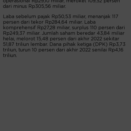
operasional Rp29,10 miliar, meroket 109,52 persen
dari minus Rp305,56 miliar.
Laba sebelum pajak Rp50,53 miliar, menanjak 117
persen dari tekor Rp284,64 miliar. Laba
komprehensif Rp27,28 miliar, surplus 110 persen dari
Rp249,37 miliar. Jumlah saham beredar 43,84 miliar
helai, melorot 15,48 persen dari akhir 2022 sekitar
51,87 triliun lembar. Dana pihak ketiga (DPK) Rp3,73
triliun, turun 10 persen dari akhir 2022 senilai Rp4,16
triliun.