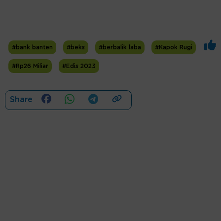
#bank banten
#beks
#berbalik laba
#Kapok Rugi
#Rp26 Miliar
#Edis 2023
Share