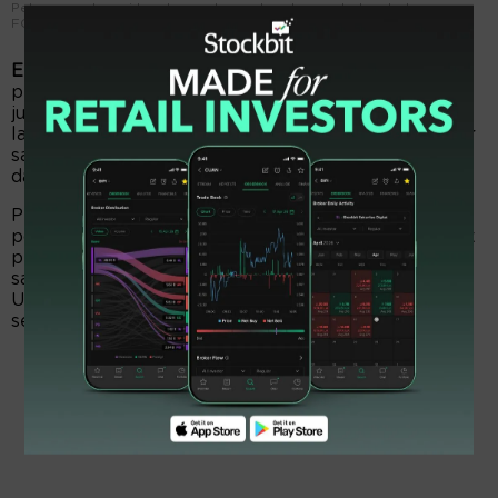
Petugas melayani kendaraan bermotor dengan bahan bakar gas.
FOTO - ISTIMEWA
EmitenNews.com -
Perusahaan Gas Negara (PGAS)
per 31 Maret 2025 mencatat laba bersih USD62,01
juta. Melorot 48,80 persen dari episode sama tahun
lalu sejumlah USD121,13 juta. Oleh kebab itu, laba per
saham dasar dan dilusian susut menjadi USD0,003
dari sebelumnya USD0,005.
Pendapatan USD966,56 juta, surplus 1,81 persen dari
posisi sama tahun lalu USD949,33 juta. Beban pokok
pendapatan USD825,94 juta, bengkak dari periode
sama 2024 senilai USD737,55 juta. Laba kotor
USD140,61 juta, anjlok dari posisi sama tahun
sebelumnya sebesar USD211,77 juta.