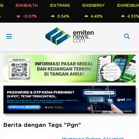
IDXHEALTH
IDXTRANS
IDXENERGY
IDXMESBUMN
-0.07%
0.54%
4.49%
4.53%
Berita dengan Tags "Pgn"