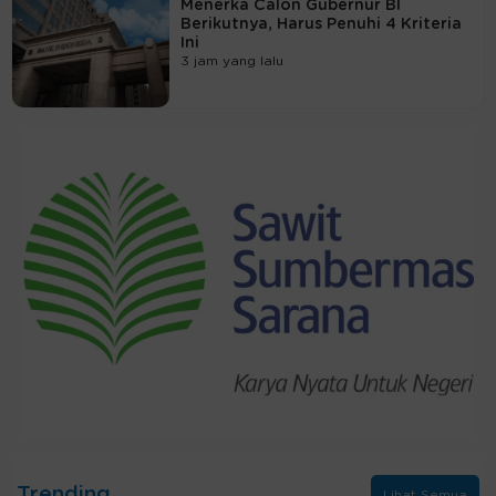
Menerka Calon Gubernur BI
Berikutnya, Harus Penuhi 4 Kriteria
Ini
3 jam yang lalu
Trending
Lihat Semua