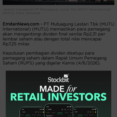
Jajaran manajemen PT Mutuagung Lestari Tbk (MUTU International)
(MUTU). Foto: Istimewa
EmitenNews.com -
PT Mutuagung Lestari Tbk (MUTU
International) (MUTU) memastikan para pemegang
akan mengantongi dividen final senilai Rp2,31 per
lembar saham atau dengan total nilai mencapai
Rp7,25 miliar.
Keputusan pembagian dividen disetujui para
pemegang saham dalam Rapat Umum Pemegang
Saham (RUPS) yang digelar Kamis (4/6/2026).