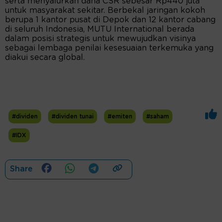
serta menyalurkan dana CSR sebesar Rp440 juta
untuk masyarakat sekitar. Berbekal jaringan kokoh
berupa 1 kantor pusat di Depok dan 12 kantor cabang
di seluruh Indonesia, MUTU International berada
dalam posisi strategis untuk mewujudkan visinya
sebagai lembaga penilai kesesuaian terkemuka yang
diakui secara global.
#dividen
#dividen tunai
#emiten
#saham
#IDX
Share