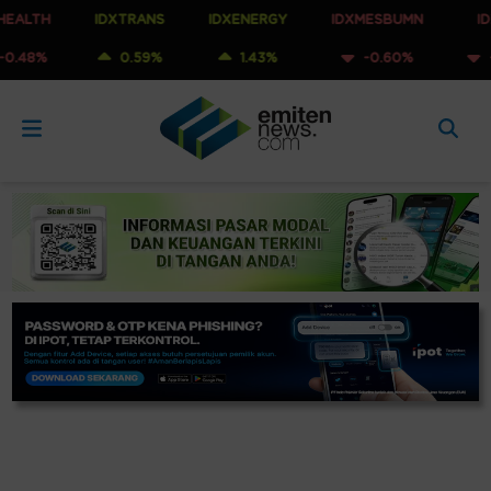
IDXTRANS
IDXENERGY
IDXMESBUMN
IDXQ30
0.59%
1.43%
-0.60%
-0.53%