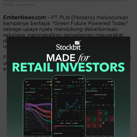
mengkampanyekan transportasi ramah lingkungan berbasis listrik.
(Foto: Hypeabis)
EmitenNews.com -
PT PLN (Persero) meluncurkan
kampanye bertajuk "Green Future Powered Today"
sebagai upaya nyata mendukung dekarbonisasi
sekaligus meningkatkan pengalaman masyarakat
dalam menggunakan transportasi umum berbasis
listrik di Jakarta.
Program ini hadir sejalan dengan arahan pemerintah
untuk memperluas penggunaan energi bersih dan
efisien dalam aktivitas mobilitas sehari-hari.