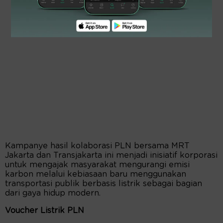
Kampanye hasil kolaborasi PLN bersama MRT
Jakarta dan Transjakarta ini menjadi inisiatif korporasi
untuk mengajak masyarakat mengurangi emisi
karbon melalui kebiasaan baru menggunakan
transportasi publik berbasis listrik sebagai bagian
dari gaya hidup modern.
Voucher Listrik PLN