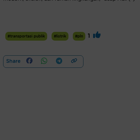
1
#transportasi publik
#listrik
#pln
Share