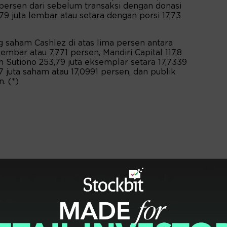
3 persen dari sebelum transaksi dengan donasi
 juta lembar atau setara dengan porsi 17,73
saham Cashlez di atas lima persen antara
lembar atau 7,771 persen, Mandiri Capital 117,8
im Sutiono 253,79 juta eksemplar setara 17,7339
 juta saham atau 17,0991 persen, dan publik
. (*)