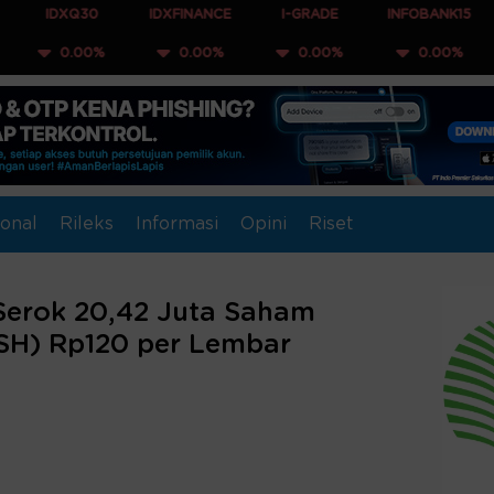
Q30
IDXFINANCE
I-GRADE
INFOBANK15
COMPO
00%
0.00%
0.00%
0.00%
0.
onal
Rileks
Informasi
Opini
Riset
 Serok 20,42 Juta Saham
ASH) Rp120 per Lembar