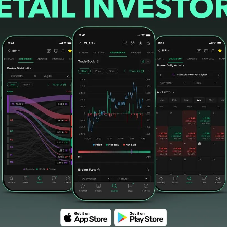
utiono
#borong saham
#investasi