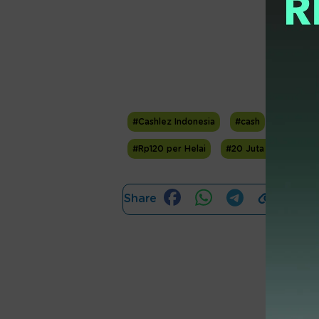
#Cashlez Indonesia
#cash
#Hasim S
#Rp120 per Helai
#20 Juta Lembar
Share