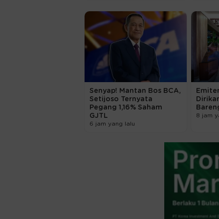
Senyap! Mantan Bos BCA,
Emiten
Setijoso Ternyata
Dirika
Pegang 1,16% Saham
Bareng
GJTL
8 jam y
6 jam yang lalu