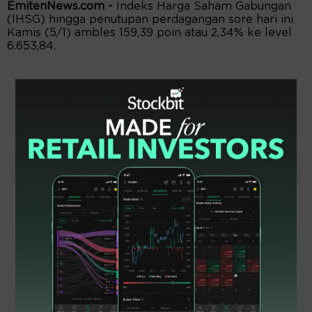
EmitenNews.com -
Indeks Harga Saham Gabungan
(IHSG) hingga penutupan perdagangan sore hari ini
Kamis (5/1) ambles 159,39 poin atau 2,34% ke level
6.653,84.