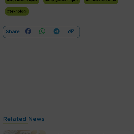
#top losers lq45
#top gainers lq45
#indeks sektoral
#teknologi
Share
Related News