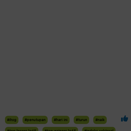
#ihsg
#penutupan
#hari ini
#turun
#naik