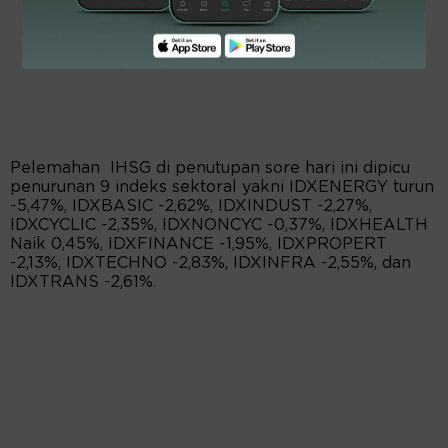
Pelemahan IHSG di penutupan sore hari ini dipicu
penurunan 9 indeks sektoral yakni IDXENERGY turun
-5,47%, IDXBASIC -2,62%, IDXINDUST -2,27%,
IDXCYCLIC -2,35%, IDXNONCYC -0,37%, IDXHEALTH
Naik 0,45%, IDXFINANCE -1,95%, IDXPROPERT
-2,13%, IDXTECHNO -2,83%, IDXINFRA -2,55%, dan
IDXTRANS -2,61%.