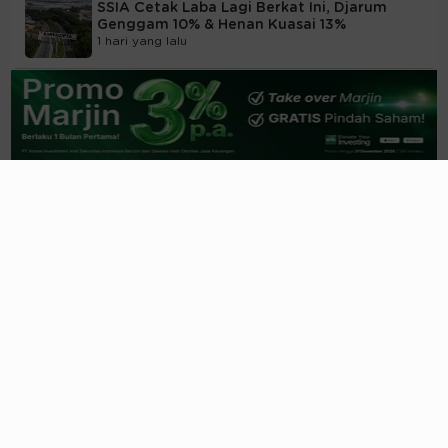
SSIA Cetak Laba Lagi Berkat Ini, Djarum
Genggam 10% & Henan Kuasai 13%
1 hari yang lalu
Jejak Morgan Stanley Terbaru di BEI, Serok
INCO Hingga Pangkas GOTO
03/08/2026, 21:29 WIB
Efisiensi Masif, Laba AYAM Naik 130%, JP
Morgan Serok Sahamnya 1%
03/08/2026, 19:49 WIB
Raih Laba Rp1,7T, Emiten Aguan (PANI) Ini
Catat Sejarah Luar Biasa
03/08/2026, 18:31 WIB