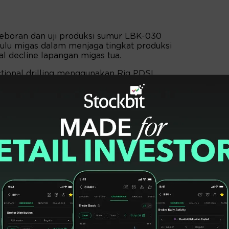
eboran dan uji produksi sumur LBK-030
 hulu migas dalam menjaga tingkat produksi
al decline lapangan migas tua.
tional drilling menggunakan Rig PDSI
dalaman akhir 2.300 meter measured depth
cal depth (mTVD).
nal menggunakan Rig PDSI #29.3/D1500E hingga
8 mTVD dalam total waktu 33 hari untuk fase
 tanggal 09 Mei 2026,” ujar Djoko.