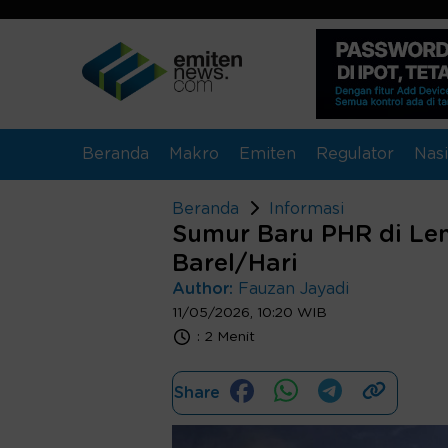
Beranda
Makro
Emiten
Regulator
Nasi
Beranda
Informasi
Sumur Baru PHR di Le
Barel/Hari
Author:
Fauzan Jayadi
11/05/2026, 10:20 WIB
:
2 Menit
Share