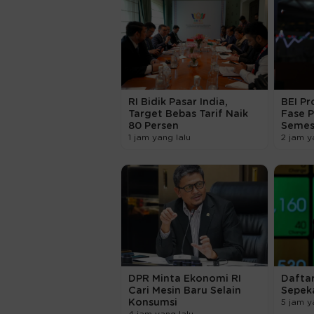
RI Bidik Pasar India,
BEI Pr
Target Bebas Tarif Naik
Fase P
80 Persen
Semest
1 jam yang lalu
2 jam y
DPR Minta Ekonomi RI
Daftar
Cari Mesin Baru Selain
Sepek
Konsumsi
5 jam y
4 jam yang lalu