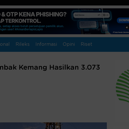
onal
Rileks
Informasi
Opini
Riset
mbak Kemang Hasilkan 3.073