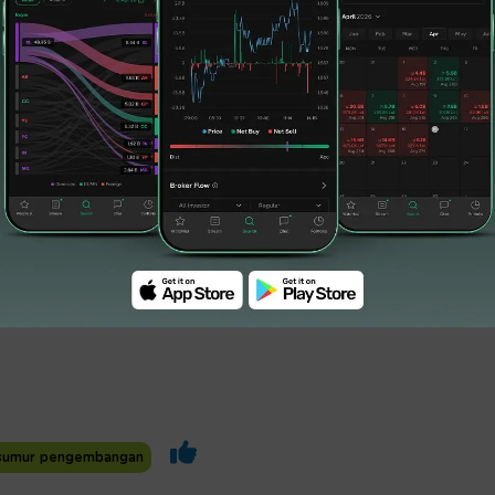
selamatan kerja juga menjadi perhatian utama
ga proses pengeboran dan pengujian produksi
 tercatat mencapai 42.168 jam kerja tanpa
-030 (LKT-24) telah tercatat jam kerja tanpa
k pertama kali ditajak tersebut, yang selalu
aspek HSSE dan operational excellent,”
sumur pengembangan