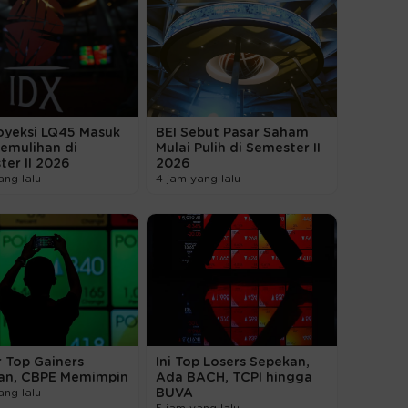
oyeksi LQ45 Masuk
BEI Sebut Pasar Saham
emulihan di
Mulai Pulih di Semester II
er II 2026
2026
ang lalu
4 jam yang lalu
 Top Gainers
Ini Top Losers Sepekan,
an, CBPE Memimpin
Ada BACH, TCPI hingga
ang lalu
BUVA
5 jam yang lalu