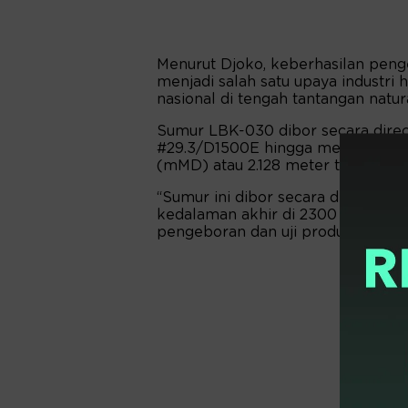
Menurut Djoko, keberhasilan peng
menjadi salah satu upaya industri
nasional di tengah tantangan natur
Sumur LBK-030 dibor secara direc
#29.3/D1500E hingga mencapai ke
(mMD) atau 2.128 meter true verti
“Sumur ini dibor secara directio
kedalaman akhir di 2300 mMD/212
pengeboran dan uji produksi hingga