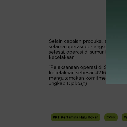
Selain capaian produksi, aspek ke
selama operasi berlangsung. Hing
selesai, operasi di sumur LBK-030
kecelakaan.
“Pelaksanaan operasi di Sumur LBK
kecelakaan sebesar 42.168 jam seja
mengutamakan komitmen terhadap 
ungkap Djoko.(*)
#PT Pertamina Hulu Rokan
#PHR
#