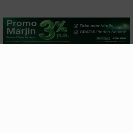
Related News
RI Bangun AI Factory Terbesar
ASEAN Kapasitas 1 Gigawatt
9 jam yang lalu
AriesTech.id & CFX Jajaki Tokenisasi
Saham Emiten dan Emas
18 jam yang lalu
Beasiswa Bakti BCA 2027 Resmi