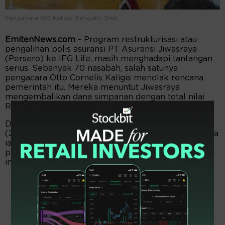
Pengacara OC Kaligis (tengah). Dok.
EmitenNews.com -
Program restrukturisasi atau
pengalihan polis asuransi PT Asuransi Jiwasraya
(Persero) ke IFG Life, masih menghadapi tantangan
serius. Sebanyak 70 nasabah, salah satunya
pengacara Otto Cornelis Kaligis menolak rencana
pemerintah itu. Mereka menuntut Jiwasraya
mengembalikan dana simpanan dengan total nilai
Rp205 miliar.
Dalam konferensi pers di kantornya, Jakarta, Selasa
(29/10/2024), OC Kaligis mengungkapkan bagaimana
ia dan rekan-rekannya terus mengupayakan
pengembalian hak-hak mereka. Akan tetapi, sejauh
ini belum ada hasil menggembirakan.