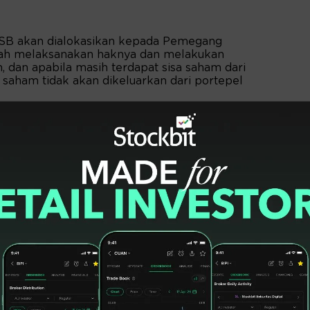
 SB akan dialokasikan kepada Pemegang
lah melaksanakan haknya dan melakukan
dan apabila masih terdapat sisa saham dari
 saham tidak akan dikeluarkan dari portepel