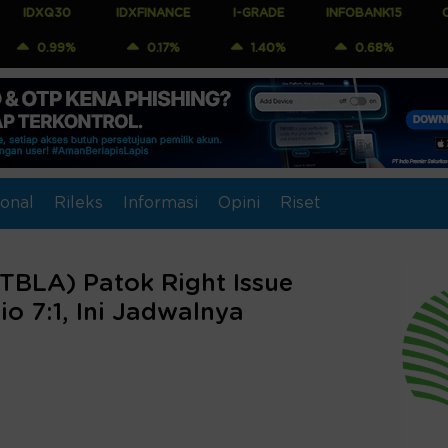
0
IDXFINANCE
I-GRADE
INFOBANK15
COMPOSIT
%
0.17%
1.40%
0.68%
0.75%
onal
Rileks
Informasi
Opini
Riset
TBLA) Patok Right Issue
o 7:1, Ini Jadwalnya