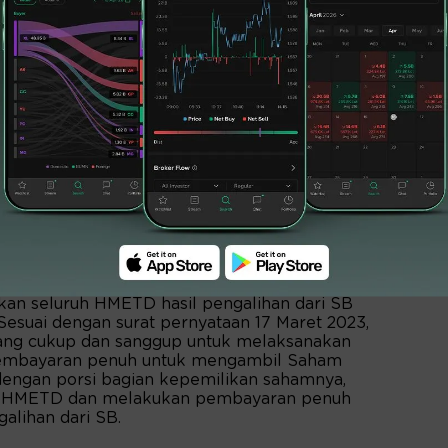
ggal 17 Maret 2023, PT Budi Delta Swakarya
i Pemegang Saham Utama dan pemilik
r 30,39% akan melaksanakan seluruh HMETD
II untuk membeli Saham Baru yang akan
porsional sesuai dengan persentase saham
itu dengan jumlah sebanyak 229.063.842 Saham
liar.
n seluruh HMETD hasil pengalihan dari SB
Sesuai dengan surat pernyataan 17 Maret 2023,
ang cukup dan sanggup untuk melaksanakan
embayaran penuh untuk mengambil Saham
dengan porsi bagian kepemilikan sahamnya,
uh HMETD dan melakukan pembayaran penuh
alihan dari SB.