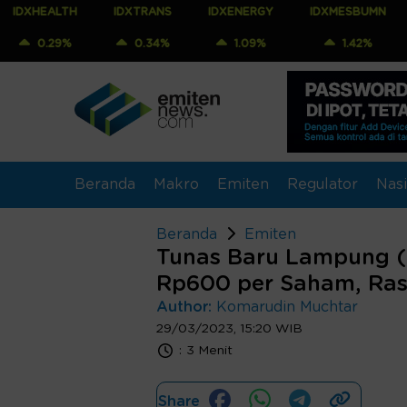
LTH
IDXTRANS
IDXENERGY
IDXMESBUMN
IDXQ3
9%
0.34%
1.09%
1.42%
0.99
Beranda
Makro
Emiten
Regulator
Nasi
Beranda
Emiten
Tunas Baru Lampung (
Rp600 per Saham, Rasi
Author:
Komarudin Muchtar
29/03/2023, 15:20 WIB
:
3 Menit
Share