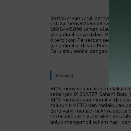
Berdasarkan surat pernyataan tan
(BDS) menyatakan bahwa sebaga
1.603.446.896 saham atau sebesa
yang dimilikinya dalam PMHMETD 
diterbitkan Perseroan secara pro
yang dimiliki dalam Perseroan ya
Baru atau senilai dengan Rp137,4 mi
Halaman 2
BDS menyatakan akan melaksanaka
sebanyak 91.892.737 Saham Baru. 
BDS menyatakan memiliki dana y
seluruh HMETD dan melakukan p
Baru yang menjadi haknya sesuai 
serta untuk melaksanakan selur
untuk mengambil saham hasil peng