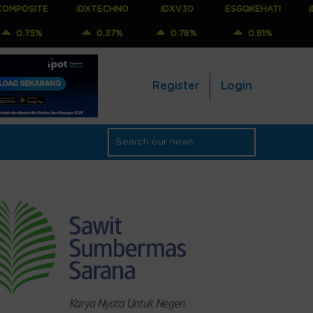
E
IDXTECHNO
IDXV30
ESGQKEHATI
IDXNONCY
0.37%
0.78%
0.91%
0.82%
Register
Login