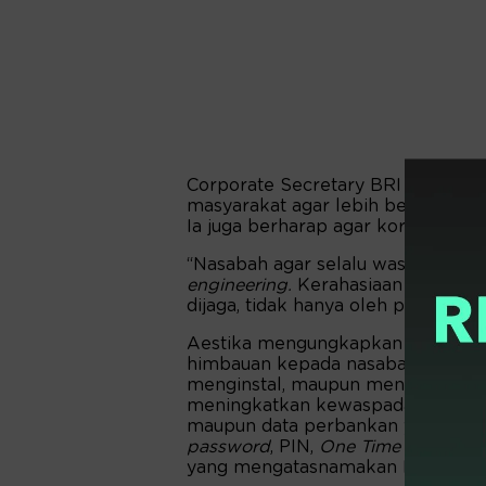
Corporate Secretary BRI Aestika
masyarakat agar lebih berhati-ha
Ia juga berharap agar korban dari
“Nasabah agar selalu waspada ter
engineering.
Kerahasiaan data prib
dijaga, tidak hanya oleh pihak ban
Aestika mengungkapkan bahwa BRI
himbauan kepada nasabah agar lebi
menginstal, maupun mengakses apl
meningkatkan kewaspadaan dengan
maupun data perbankan yang bersi
password
, PIN,
One Time Passwor
yang mengatasnamakan BRI.