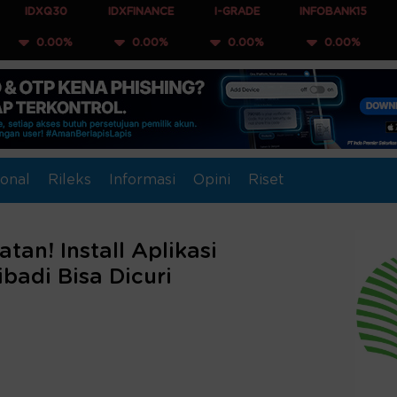
0
IDXFINANCE
I-GRADE
INFOBANK15
COMPOSIT
%
0.00%
0.00%
0.00%
0.00
onal
Rileks
Informasi
Opini
Riset
an! Install Aplikasi
badi Bisa Dicuri