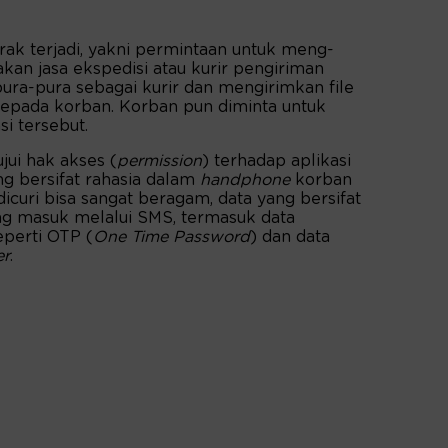
ak terjadi, yakni permintaan untuk meng-
an jasa ekspedisi atau kurir pengiriman
pura-pura sebagai kurir dan mengirimkan file
 kepada korban. Korban pun diminta untuk
i tersebut.
jui hak akses (
permission
) terhadap aplikasi
ng bersifat rahasia dalam
handphone
korban
dicuri bisa sangat beragam, data yang bersifat
ang masuk melalui SMS, termasuk data
eperti OTP (
One Time Password
) dan data
er
.