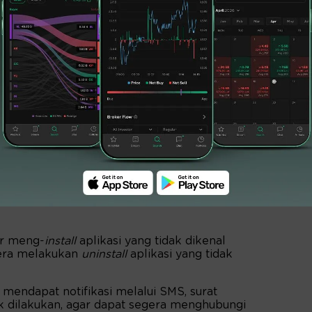
ur meng-
install
aplikasi yang tidak dikenal
gera melakukan
uninstall
aplikasi yang tidak
mendapat notifikasi melalui SMS, surat
dak dilakukan, agar dapat segera menghubungi