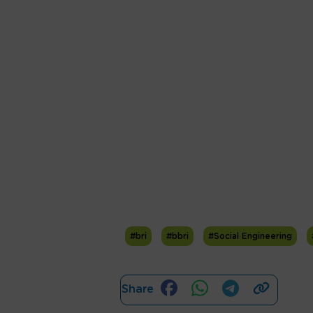
#bri
#bbri
#Social Engineering
Share