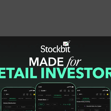
 Oryza Gunarto mengimbau nasabah dan
ti dengan modus kejahatan perbankan tersebut.
 kejahatan perbankan tidak bertambah.
hadap berbagai modus tindak kejahatan
social
adi dan data transaksi perbankan harus terus
k, namun juga oleh nasabah,” ujarnya.
 pun secara masif terus melakukan
h berhati-hati, serta tidak mengunduh,
ikasi tidak resmi. Nasabah juga diimbau
 tidak memberikan informasi data pribadi
fat rahasia (seperti
user id mobile banking
,
d
/OTP dsb.) kepada pihak mana pun, termasuk