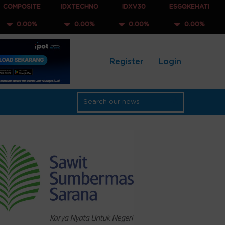
E
IDXTECHNO
IDXV30
ESGQKEHATI
IDXNONC
%
0.00%
0.00%
0.00%
0.00
Register
Login