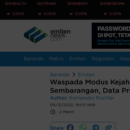
TH
IDXTRANS
IDXENERGY
IDXMESBUMN
IDXQ3
0%
0.00%
0.00%
0.00%
0.00
Beranda
Makro
Emiten
Regulator
Nasi
Beranda
Emiten
Waspada Modus Kejahat
Sembarangan, Data Pri
Author:
Komarudin Muchtar
09/12/2022, 19:05 WIB
:
2 Menit
Share