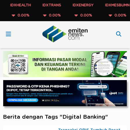
IDXHEALTH
IDXTRANS
IDXENERGY
IDXMESBUMN
0.00%
0.00%
0.00%
0.00%
Berita dengan Tags "Digital Banking"