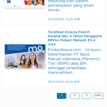
didukung oleh sistem
pembayaran yang aman,
lancar,…
22/12/2023, 13:20 WIB
Torehkan Kinerja Positif,
Kurang dari 4 Tahun Pengguna
BRImo Melejit Menjadi 30,4
Juta
EmitenNews.com - Ini kunci
keberhasilan PT Bank
Rakyat Indonesia (Persero)
Tbk (BBRI) atau BRI
sehingga senantiasa
menorehkan…
28/11/2023, 20:01 WIB
1
2
3
Last ›