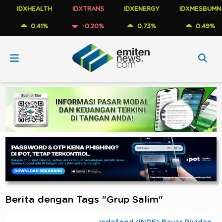
IDXHEALTH
IDXTRANS
IDXENERGY
IDXMESBUMN
0.41%
-0.20%
0.73%
0.49%
Berita dengan Tags "Grup Salim"