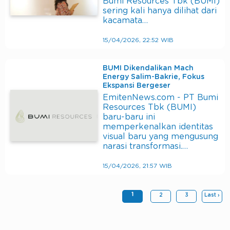
Bumi Resources Tbk (BUMI)
sering kali hanya dilihat dari
kacamata…
15/04/2026, 22:52 WIB
BUMI Dikendalikan Mach
Energy Salim-Bakrie, Fokus
Ekspansi Bergeser
EmitenNews.com - PT Bumi
Resources Tbk (BUMI)
baru-baru ini
memperkenalkan identitas
visual baru yang mengusung
narasi transformasi.…
15/04/2026, 21:57 WIB
1
2
3
Last ›