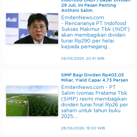
Indofood (INDF) Bayar Dividen
29 Juli, Ini Pesan Penting
Anthoni Salim
EmitenNews.com
- Rencananya PT Indofood
Sukses Makmur Tbk (INDF)
akan membagikan dividen
tunai Rp290 per helai
kepada pemegang…
29/06/2026, 20:41 WIB
SIMP Bagi Dividen Rp403,03
Miliar, Yield Capai 4,73 Persen
EmitenNews.com - PT
Salim Ivomas Pratama Tbk
(SIMP) resmi membagikan
dividen tunai final Rp26 per
saham untuk tahun buku
2025.…
28/06/2026, 19:00 WIB