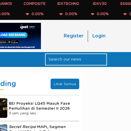
5
COMPOSITE
IDXTECHNO
IDXV30
ESGQKEHA
0.00%
0.00%
0.00%
0.00%
Register
Login
nding
Lihat Semua
BEI Proyeksi LQ45 Masuk Fase
Pemulihan di Semester II 2026
3 jam yang lalu
Secret Recipe
MAPI, Segmen