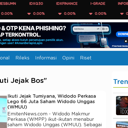
UMN
IDXQ30
IDXFINANCE
I-GRADE
INFOBANK1
%
0.00%
0.00%
0.00%
0.00%
onal
Rileks
Informasi
Opini
Riset
uti Jejak Bos"
Tre
Ikuti Jejak Tumiyana, Widodo Perkasa
Lego 66 Juta Saham Widodo Unggas
(WMUU)
EmitenNews.com - Widodo Makmur
Perkasa (WMPP) ikut-ikutan menabur
saham Widodo Unggas (WMUU). Sebagai