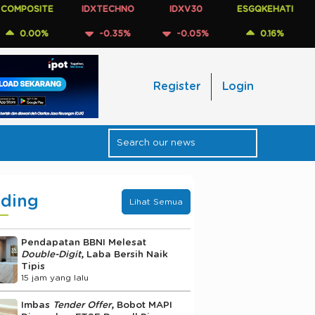
OSITE
IDXTECHNO
IDXV30
ESGQKEHATI
IDX
.00%
-0.35%
-0.05%
0.16%
Register
Login
nding
Lihat Semua
Pendapatan BBNI Melesat
Double-Digit
, Laba Bersih Naik
Tipis
15 jam yang lalu
Imbas
Tender Offer
, Bobot MAPI