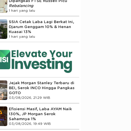
Dipangkas FTSE Russell Picu
Rebalancing
1 hari yang lalu
SSIA Cetak Laba Lagi Berkat Ini,
Djarum Genggam 10% & Henan
Kuasai 13%
1 hari yang lalu
Jejak Morgan Stanley Terbaru di
BEI, Serok INCO Hingga Pangkas
GOTO
03/08/2026, 21:29 WIB
Efisiensi Masif, Laba AYAM Naik
130%, JP Morgan Serok
Sahamnya 1%
03/08/2026, 19:49 WIB