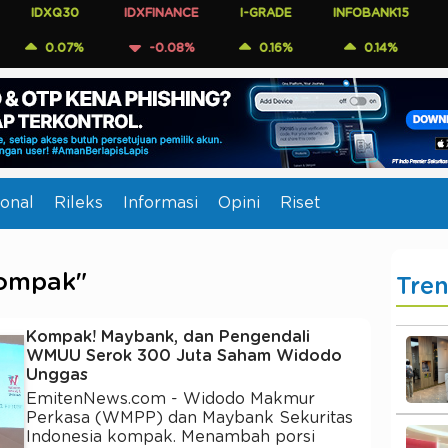
IDXQ30
IDXFINANCE
I-GRADE
INFOBANK15
COMP
0.07%
-0.08%
0.16%
0.14%
0
onal
Rileks
Informasi
Opini
Riset
Kompak"
Tre
Kompak! Maybank, dan Pengendali
WMUU Serok 300 Juta Saham Widodo
Unggas
EmitenNews.com - Widodo Makmur
Perkasa (WMPP) dan Maybank Sekuritas
Indonesia kompak. Menambah porsi