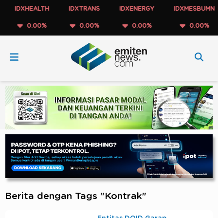
IDXHEALTH
IDXTRANS
IDXENERGY
IDXMESBUMN
0.00%
0.00%
0.00%
0.00%
Berita dengan Tags "Kontrak"