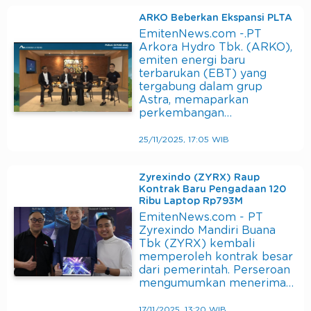
ARKO Beberkan Ekspansi PLTA
EmitenNews.com -.PT
Arkora Hydro Tbk. (ARKO),
emiten energi baru
terbarukan (EBT) yang
tergabung dalam grup
Astra, memaparkan
perkembangan…
25/11/2025, 17:05 WIB
Zyrexindo (ZYRX) Raup
Kontrak Baru Pengadaan 120
Ribu Laptop Rp793M
EmitenNews.com - PT
Zyrexindo Mandiri Buana
Tbk (ZYRX) kembali
memperoleh kontrak besar
dari pemerintah. Perseroan
mengumumkan menerima…
17/11/2025, 13:20 WIB