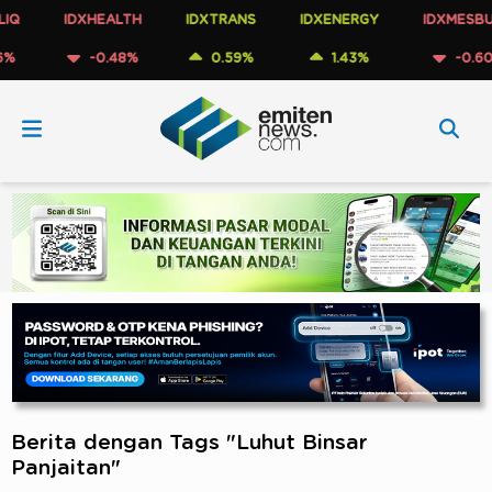
IDXHEALTH
IDXTRANS
IDXENERGY
IDXMESBUMN
-0.48%
0.59%
1.43%
-0.60%
Berita dengan Tags "Luhut Binsar
Panjaitan"