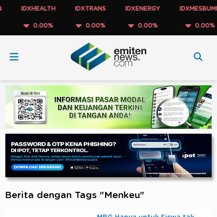
IDXHEALTH
IDXTRANS
IDXENERGY
IDXMESBUMN
0.00%
0.00%
0.00%
0.00%
Berita dengan Tags "Menkeu"