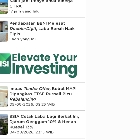
Sakit jadi Penyelamat Kinerja
CTRA
17 jam yang lalu
Pendapatan BBNI Melesat
Double-Digit
, Laba Bersih Naik
Tipis
1 hari yang lalu
Imbas
Tender Offer
, Bobot MAPI
Dipangkas FTSE Russell Picu
Rebalancing
05/08/2026, 09:25 WIB
SSIA Cetak Laba Lagi Berkat Ini,
Djarum Genggam 10% & Henan
Kuasai 13%
04/08/2026, 23:15 WIB