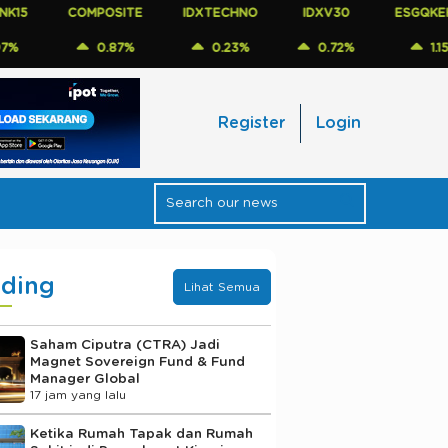
COMPOSITE
IDXTECHNO
IDXV30
ESGQKEHATI
0.87%
0.23%
0.72%
1.15%
Register
Login
nding
Lihat Semua
Saham Ciputra (CTRA) Jadi
Magnet Sovereign Fund & Fund
Manager Global
17 jam yang lalu
Ketika Rumah Tapak dan Rumah