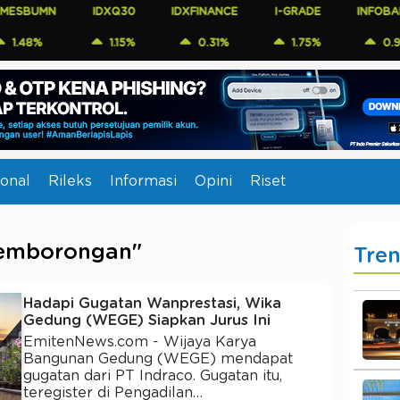
BUMN
IDXQ30
IDXFINANCE
I-GRADE
INFOBANK15
8%
1.15%
0.31%
1.75%
0.97%
onal
Rileks
Informasi
Opini
Riset
Pemborongan"
Tre
Hadapi Gugatan Wanprestasi, Wika
Gedung (WEGE) Siapkan Jurus Ini
EmitenNews.com - Wijaya Karya
Bangunan Gedung (WEGE) mendapat
gugatan dari PT Indraco. Gugatan itu,
teregister di Pengadilan…