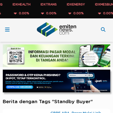
IDXHEALTH
IDXTRANS
IDXENERGY
IDXMESBUMN
0.00%
0.00%
0.00%
0.00%
Berita dengan Tags "Standby Buyer"