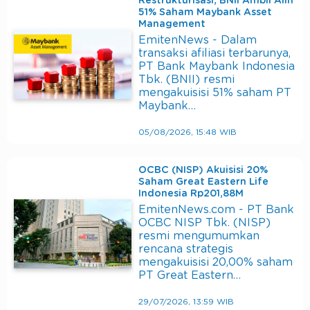
Restrukturisasi, BNII Ambil Alih
51% Saham Maybank Asset
Management
EmitenNews - Dalam
transaksi afiliasi terbarunya,
PT Bank Maybank Indonesia
Tbk. (BNII) resmi
mengakuisisi 51% saham PT
Maybank…
05/08/2026, 15:48 WIB
OCBC (NISP) Akuisisi 20%
Saham Great Eastern Life
Indonesia Rp201,88M
EmitenNews.com - PT Bank
OCBC NISP Tbk. (NISP)
resmi mengumumkan
rencana strategis
mengakuisisi 20,00% saham
PT Great Eastern…
29/07/2026, 13:59 WIB