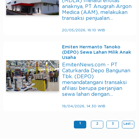
(MDLA) melalui entitas
anaknya, PT Anugrah Argon
Medica (AAM), melakukan
transaksi penjualan…
20/05/2026, 16:10 WIB
Emiten Hermanto Tanoko
(DEPO) Sewa Lahan Milik Anak
Usaha
EmitenNews.com - PT
Caturkarda Depo Bangunan
Tbk. (DEPO)
menandatangani transaksi
afiliasi berupa perjanjian
sewa lahan dengan…
19/04/2026, 14:30 WIB
1
2
3
Last ›