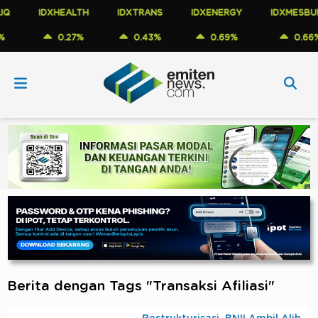
IDXHEALTH
IDXTRANS
IDXENERGY
IDXMESBUMN
0.27%
0.43%
0.69%
0.66%
Berita dengan Tags "Transaksi Afiliasi"