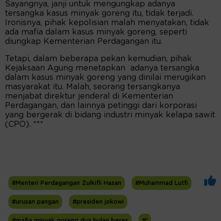
Sayangnya, janji untuk mengungkap adanya
tersangka kasus minyak goreng itu, tidak terjadi.
Ironisnya, pihak kepolisian malah menyatakan, tidak
ada mafia dalam kasus minyak goreng, seperti
diungkap Kementerian Perdagangan itu.
Tetapi, dalam beberapa pekan kemudian, pihak
Kejaksaan Agung menetapkan adanya tersangka
dalam kasus minyak goreng yang dinilai merugikan
masyarakat itu. Malah, seorang tersangkanya
menjabat direktur jenderal di Kementerian
Perdagangan, dan lainnya petinggi dari korporasi
yang bergerak di bidang industri minyak kelapa sawit
(CPO). ***
#Menteri Perdagangan Zulkifli Hasan
#Muhammad Lutfi
#urusan pangan
#presiden jokowi
#mafia minyak goreng dua bulan beres
#'