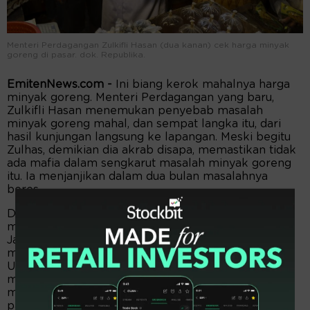
Menteri Perdagangan Zulkifli Hasan (dua kanan) cek harga minyak
goreng di pasar. dok. Republika.
EmitenNews.com -
Ini biang kerok mahalnya harga
minyak goreng. Menteri Perdagangan yang baru,
Zulkifli Hasan menemukan penyebab masalah
minyak goreng mahal, dan sempat langka itu, dari
hasil kunjungan langsung ke lapangan. Meski begitu
Zulhas, demikian dia akrab disapa, memastikan tidak
ada mafia dalam sengkarut masalah minyak goreng
itu. Ia menjanjikan dalam dua bulan masalahnya
beres.
Dalam keterangannya kepada pers, sebelum
mengikuti sidang kabinet paripurna di Istana Negara
Jakarta, Senin (20/6/2022), Mendag Zulkifli Hasan
menyatakan tidak ada mafia minyak goreng. Ketua
Umum Partai Amanat Nasional (PAN) ini
menegaskan, kenaikan harga bukanlah permainan
mafia. Melainkan bagian dari skema perdagangan
pada umumnya, dimana ada pihak yang mengambil