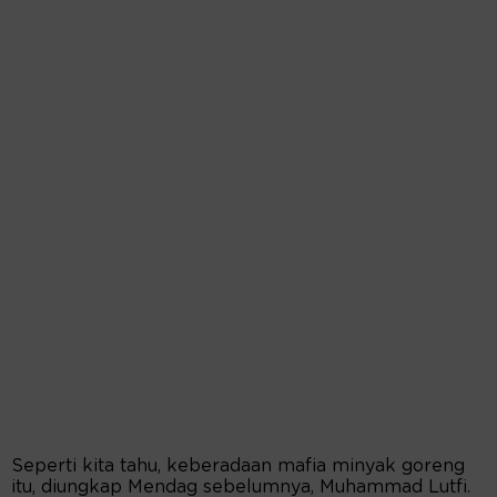
Seperti kita tahu, keberadaan mafia minyak goreng
itu, diungkap Mendag sebelumnya, Muhammad Lutfi.