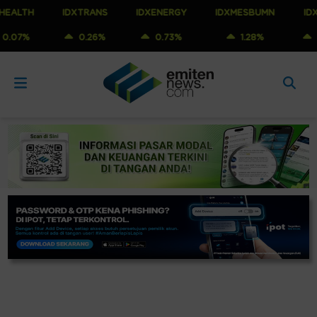
H
IDXTRANS
IDXENERGY
IDXMESBUMN
IDXQ30
0.26%
0.73%
1.28%
1.18%