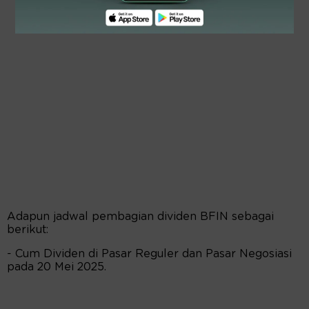
Adapun jadwal pembagian dividen BFIN sebagai
berikut:
- Cum Dividen di Pasar Reguler dan Pasar Negosiasi
pada 20 Mei 2025.