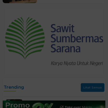
Trending
Lihat Semua
BEI Proyeksi LQ45 Masuk Fase Pemulihan di
Semester II 2026