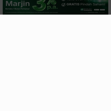
6 jam yang lalu
Secret Recipe
MAPI, Segmen
Sport
MAPA
Jadi Tulang Punggung Laba
20 jam yang lalu
Lebih dari Mie Instan, Bumbu Rahasia di
Balik Grup Indofood
21 jam yang lalu
Saham Ciputra (CTRA) Jadi Magnet
Sovereign Fund & Fund Manager Global
1 hari yang lalu