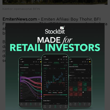
Kantor operasional BFIN.
EmitenNews.com -
Emiten Afiliasi Boy Thohir, BFI
Finance Indonesia Tbk (BFIN) menyampaikan bahwa
akan membagian Dividen Tunai untuk periode tahun
buku 2024 dengan total Rp481.260.275.840.
Budi Darwan Munthe Corporate Secretary BFIN
dalam keterangan resmi Rabu (14/5)
mengungkapkan bahwa pembagian dividen sesuai
dengan hasil RUPS Tahunan tanggal 08 Mei 2025
sebesar Rp32 per lembar saham.