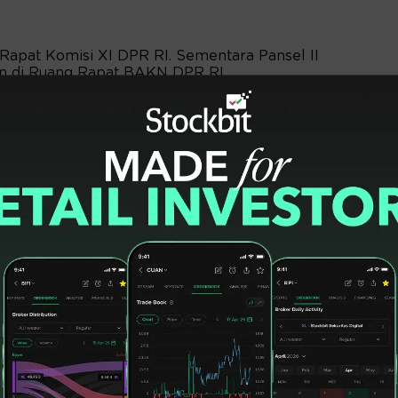
 Rapat Komisi XI DPR RI. Sementara Pansel II
kan di Ruang Rapat BAKN DPR RI.