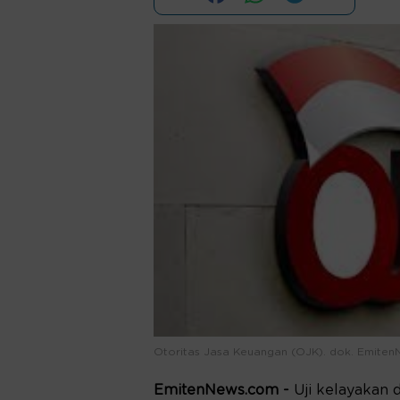
Otoritas Jasa Keuangan (OJK). dok. Emiten
EmitenNews.com -
Uji kelayakan 