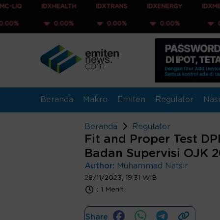
IDXHEALTH
IDXTRANS
IDXENERGY
IDXMESBUMN
0.00%
0.00%
0.00%
0.00%
Beranda
Makro
Emiten
Regulator
Nasi
Beranda
Regulator
Fit and Proper Test D
Badan Supervisi OJK 
Author:
Muhammad Natsir
28/11/2023, 19:31 WIB
:
1 Menit
Share