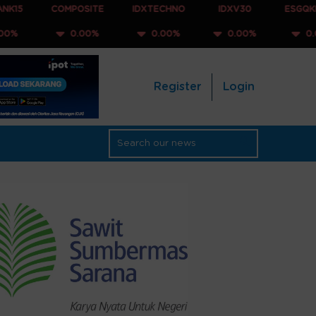
COMPOSITE
IDXTECHNO
IDXV30
ESGQKEHATI
0.00%
0.00%
0.00%
0.00%
Register
Login