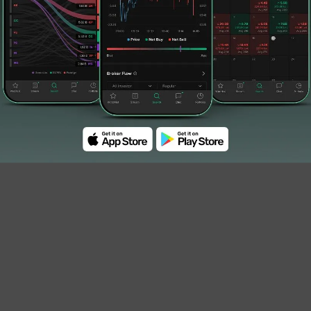
adan Supervisi OJK yang telah disetujui: