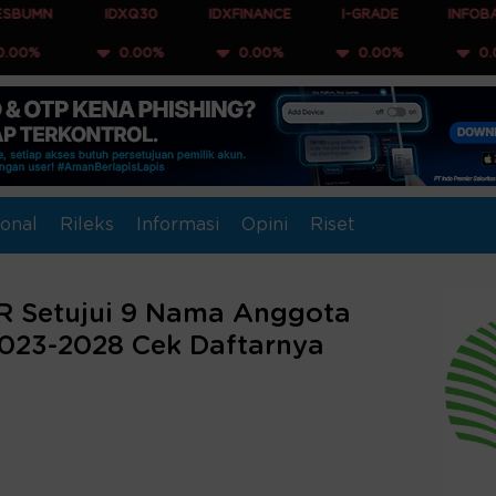
IDXQ30
IDXFINANCE
I-GRADE
INFOBANK15
0.00%
0.00%
0.00%
0.00%
onal
Rileks
Informasi
Opini
Riset
PR Setujui 9 Nama Anggota
2023-2028 Cek Daftarnya