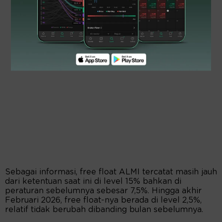
Sebagai informasi, free float ALMI tercatat masih jauh
dari ketentuan saat ini di level 15% bahkan di
peraturan sebelumnya sebesar 7,5%. Hingga akhir
Februari 2026, free float-nya berada di level 2,5%,
relatif tidak berubah dibanding bulan sebelumnya.