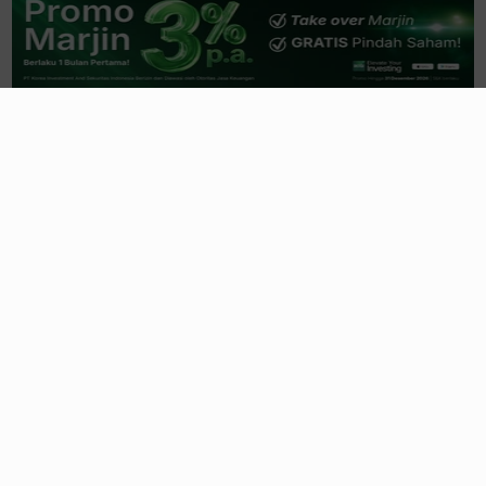
Pendapatan BBNI Melesat
Double-Digit
, Laba
Bersih Naik Tipis
13 jam yang lalu
Imbas
Tender Offer
, Bobot MAPI Dipangkas
FTSE Russell Picu
Rebalancing
1 hari yang lalu
SSIA Cetak Laba Lagi Berkat Ini, Djarum
Genggam 10% & Henan Kuasai 13%
1 hari yang lalu
Jejak Morgan Stanley Terbaru di BEI, Serok
INCO Hingga Pangkas GOTO
03/08/2026, 21:29 WIB