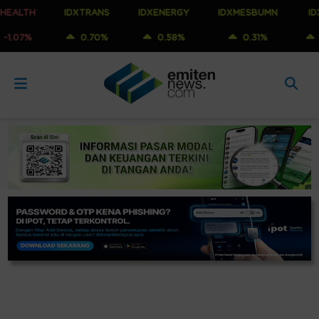
H
IDXTRANS
IDXENERGY
IDXMESBUMN
IDXQ30
0.70%
0.58%
0.31%
0.18%