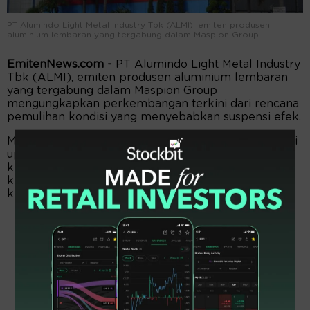
PT Alumindo Light Metal Industry Tbk (ALMI), emiten produsen
aluminium lembaran yang tergabung dalam Maspion Group
EmitenNews.com -
PT Alumindo Light Metal Industry
Tbk (ALMI), emiten produsen aluminium lembaran
yang tergabung dalam Maspion Group
mengungkapkan perkembangan terkini dari rencana
pemulihan kondisi yang menyebabkan suspensi efek.
Manajemen ALMI menyatakan masih terus menjajaki
upaya terbaik untuk memenuhi jumlah minimal
kepemilikan saham publik atau free float di bawah
ketentuan yang menjadi penyebab suspensi. ALMI
kini berada di papan pemantauan khusus.