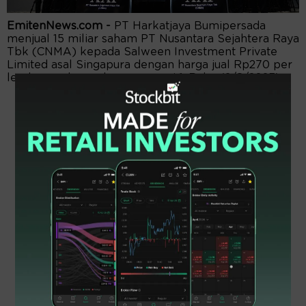
EmitenNews.com -
PT Harkatjaya Bumipersada
menjual 15 miliar saham PT Nusantara Sejahtera Raya
Tbk (CNMA) kepada Salween Investment Private
Limited asal Singapura dengan harga jual Rp270 per
lembar pada perdagangan sesi 1, Rabu (2/8/2023).