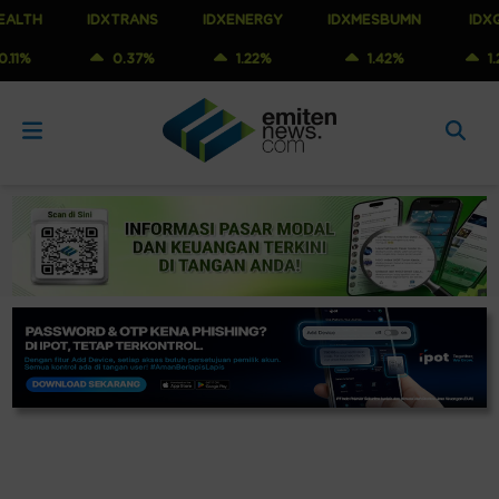
IDXTRANS
IDXENERGY
IDXMESBUMN
IDXQ30
0.37%
1.22%
1.42%
1.23%