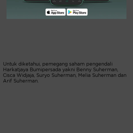
Untuk diketahui, pemegang saham pengendali
Harkatjaya Bumipersada yakni Benny Suherman,
Cisca Widjaja, Suryo Suherman, Melia Suherman dan
Arif Suherman.