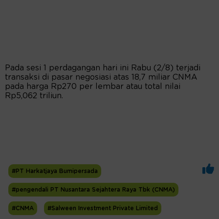
Pada sesi 1 perdagangan hari ini Rabu (2/8) terjadi
transaksi di pasar negosiasi atas 18,7 miliar CNMA
pada harga Rp270 per lembar atau total nilai
Rp5,062 triliun.
#PT Harkatjaya Bumipersada
#pengendali PT Nusantara Sejahtera Raya Tbk (CNMA)
#CNMA
#Salween Investment Private Limited