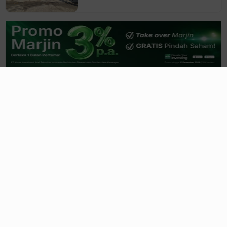
BMAS Siapkan Rights Issue 2,87
Miliar Saham, Dana untuk Genjot
Kredit
3 jam yang lalu
Komisaris Lepas Saham UFOE,
Segini Porsinya Sekarang
4 jam yang lalu