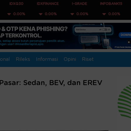
0
IDXFINANCE
I-GRADE
INFOBANK15
COMPOSI
0%
0.00%
0.00%
0.00%
0.00
onal
Rileks
Informasi
Opini
Riset
 Pasar: Sedan, BEV, dan EREV