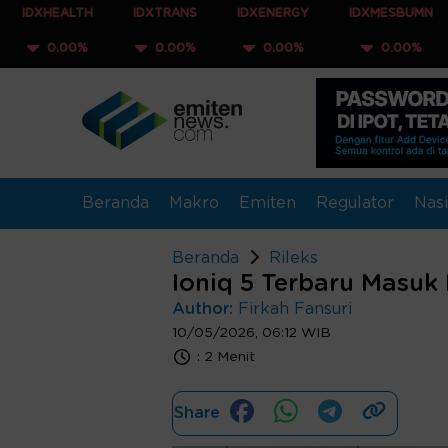
LTH
IDXTRANS
IDXENERGY
IDXMESBUMN
IDXQ3
0%
0.00%
0.00%
0.00%
0.0
Beranda
Makro
Emiten
Regulator
Nasi
Beranda
Rileks
Ioniq 5 Terbaru Masuk
Author:
Firkah Fansuri
10/05/2026, 06:12 WIB
:
2 Menit
Share