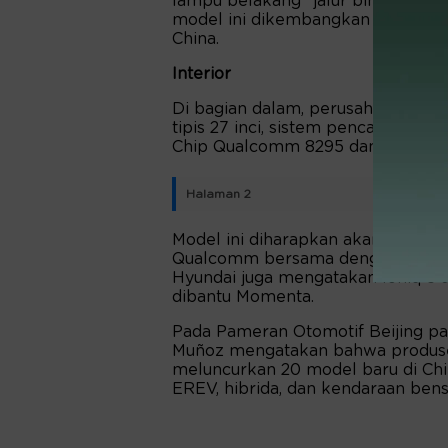
lampu belakang "jalur bintang" se
model ini dikembangkan oleh tim 
China.
Interior
Di bagian dalam, perusahaan sebe
tipis 27 inci, sistem pencahayaan
Chip Qualcomm 8295 dan sistem
Halaman 2
Model ini diharapkan akan menamp
Qualcomm bersama dengan dukung
Hyundai juga mengatakan Ioniq 5
dibantu Momenta.
Pada Pameran Otomotif Beijing pa
Muñoz mengatakan bahwa produse
meluncurkan 20 model baru di Chi
EREV, hibrida, dan kendaraan bens