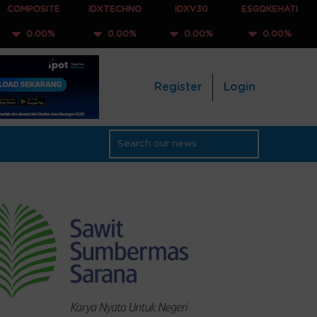
TE
IDXTECHNO
IDXV30
ESGQKEHATI
IDXNONC
%
0.00%
0.00%
0.00%
0.00
Register
Login