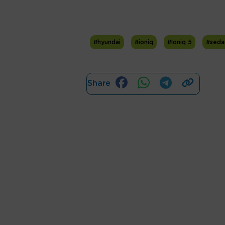
#hyundai
#ioniq
#Ioniq 5
#seda
Share