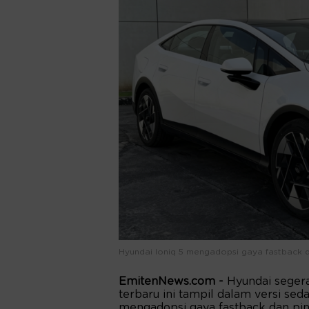
Hyundai Ioniq 5 mengadopsi gaya fastback d
EmitenNews.com -
Hyundai segera
terbaru ini tampil dalam versi se
mengadopsi gaya fastback dan pint