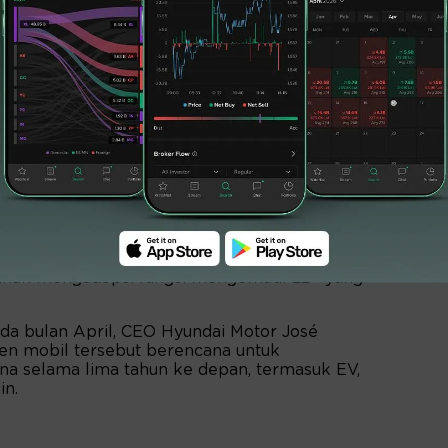
lebar penuh. Beijing Hyundai mengatakan
desain Hyundai China khusus untuk pembeli di
lumnya telah mengkonfirmasi layar 4K ultra-
 ambient, dan HUD bermerek "Cyber Eye."
 Momenta
ilkan chip kokpit Snapdragon 8295 dari
an model besar AI ganda.
 akan mengadopsi fungsi mengemudi L2+ yang
da bulan April, CEO Hyundai Motor José
n mobil tersebut berencana untuk
na selama lima tahun ke depan, termasuk EV,
in.