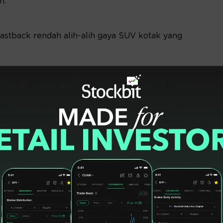
m.
astback rendah alih-alih gaya SUV kotak yang
a bingkai, roda aerodinamis besar, dan desain