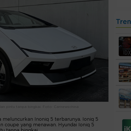
Tre
an pintu tanpa bingkai. Foto: Carnewschina
 meluncurkan Inoniq 5 terbarunya. Ioniq 5
dan coupe yang menawan. Hyundai Ioniq 5
u tanpa bingkai.