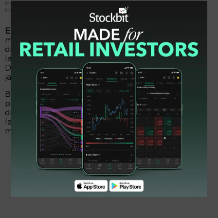
Ruang terbuka hijau terhampar luas di halaman Bintaro Exchange,
Kota Tangsel, Banten. FOTO - ISTIMEWA
EmitenNews.com -
Jaya Real Property (JRPT) akan
menebar dividen tunai Rp400,23 miliar. Besaran
dividen itu, diambil sekitar 30,71 persen dari torehan
laba bersih tahun buku 2025 senilai Rp1,3 triliun.
Dengan demikian, para pemodal akan mendapat
jatah dividen Rp31 per eksemplar.
Berdasar data perdagangan saham perseroan
periode 8 Juni 2026 di posisi Rp1.080, maka yield
dividen JRPT sekitar 2,87 persen. Selanjutnya, sisa
laba bersih sekitar 69,29 persen setara Rp902,92
miliar dicatat sebagai laba ditahan.