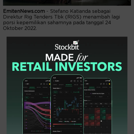
EmitenNews.com
- Stefano Katianda sebagai
Direktur Rig Tenders Tbk (RIGS) menambah lagi
porsi kepemilikan sahamnya pada tanggal 24
Oktober 2022.