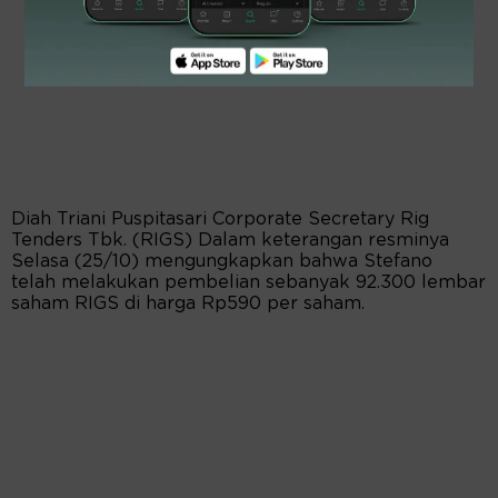
Diah Triani Puspitasari Corporate Secretary Rig
Tenders Tbk. (RIGS) Dalam keterangan resminya
Selasa (25/10) mengungkapkan bahwa Stefano
telah melakukan pembelian sebanyak 92.300 lembar
saham RIGS di harga Rp590 per saham.