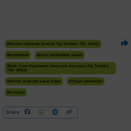
#Stefano Katianda Direktur Rig Tenders Tbk. (RIGS)
#menambah
#porsi kepemilikan saham
#Diah Triani Puspitasari Corporate Secretary Rig Tenders
Tbk. (RIGS)
#emiten angkutan kapal migas
#Tujuan pembelian
#investasi
Share