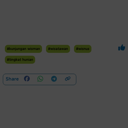
#kunjungan wisman
#wisatawan
#wisnus
#tingkat hunian
Share