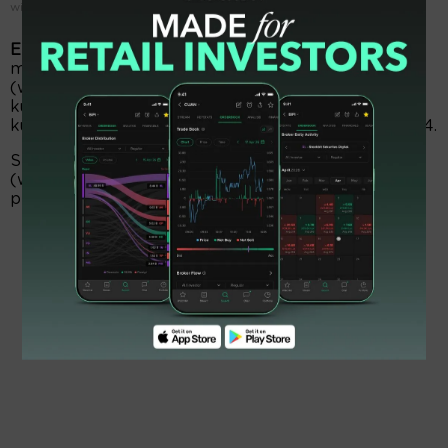
wisatawan mancanegara (wisman). (Foto: Dok)
EmitenNews.com -
Badan Pusat Statistik (BPS)
mencatat kunjungan wisatawan mancanegara
(wisman) pada Agustus 2025 mencapai 1,51 juta
kunjungan. Angka ini naik 12,33 persen dibanding
kunjungan wisman pada bulan yang sama tahun 2024.
Sementara jumlah perjalanan wisatawan nusantara
(wisnus) pada Agustus 2025 mencapai 93,57 juta
perjalanan, naik 23,31 persen (y-on-y).