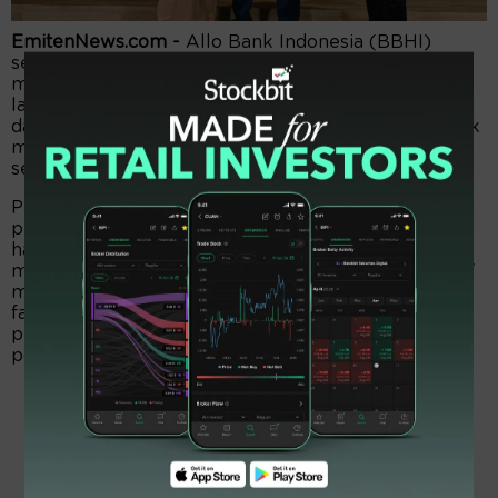
EmitenNews.com -
Allo Bank Indonesia (BBHI)
semester pertama 2023 mengemas laba Rp216,25
miliar. Melesat 43 persen dari periode sama tahun
lalu senilai Rp150,62 miliar. Alhasil, laba per saham
dasar emiten bank milik Chairul Tanjung (CT) itu naik
menjadi Rp19,90 dari episode sama tahun
sebelumnya sejumlah Rp18,73.
Pendapatan bunga bersih Rp491,93 miliar, naik 126
persen dari edisi sama tahun lalu Rp217,24 miliar. Itu
hasil dari pendapatan bunga Rp643,17 miliar,
melambung dari edisi sama 2022 sejumlah Rp265,97
miliar. Beban bunga Rp151,24 miliar, bengkak dari
fase sama 2022 senilai Rp48,73 miliar. Total
pendapatan lainnya Rp60,69 miliar, menukik dari
posisi sama tahun lalu Rp125,48 miliar.