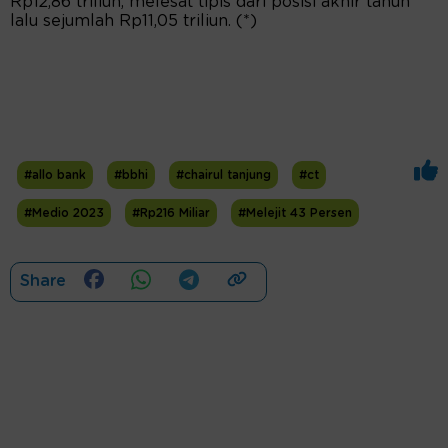
Rp12,86 triliun, melesat tipis dari posisi akhir tahun
lalu sejumlah Rp11,05 triliun. (*)
#allo bank
#bbhi
#chairul tanjung
#ct
#Medio 2023
#Rp216 Miliar
#Melejit 43 Persen
Share