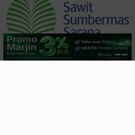
Trending
Lihat Semua
Saham Ciputra (CTRA) Jadi Magnet
Sovereign Fund & Fund Manager Global
8 jam yang lalu
Ketika Rumah Tapak dan Rumah Sakit jadi
Penyelamat Kinerja CTRA