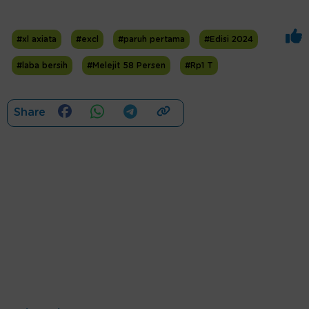
#xl axiata
#excl
#paruh pertama
#Edisi 2024
#laba bersih
#Melejit 58 Persen
#Rp1 T
Share