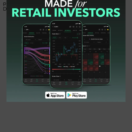
pencapaian tertinggi selama 10 tahun terakhir,” tutur
Dian.