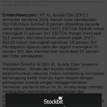
Bos XL Axiata Dian Siswarini kala mencoba membatik bersama para
pelaku UKM. FOTO - ISTIMEWA
EmitenNews.com -
PT XL Axiata Tbk (EXCL)
semester pertama 2024 meraih total pendapatan
Rp17,06 triliun, tumbuh 8 persen dibanding periode
sama tahun sebelumnya (YoY), EBITDA Rp8,96 triliun,
meningkat 17 persen YoY, EBITDA Margin mencapai
52,5 persen, dan laba bersih setelah pajak (PAT)
Rp1,03 triliun, meningkat signifikan 58 persen YoY.
Pendapatan layanan data dan digital meningkat 10
persen YoY, dan memberikan kontribusi 93 persen
dari total pendapatan.
Presiden Direktur & CEO XL Axiata, Dian Siswarini
mengatakan, “Situasi dan kondisi industri
telekomunikasi nasional makin menantang, kompetisi
berlangsung ketat, mampu kami respon dengan
pencapaian kinerja sangat menggembirakan.
Semester pertama tahun ini, XL Axiata tetap mampu
melanjutkan momentum pertumbuhan dan
profitabilitas kuat dibandingkan hasil pencapaian
periode sama tahun lalu, yaitu berhasil mencatat laba
bersih Rp1,03 triliun. Angka ini merupakan