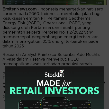
EmitenNews.com -
Indonesia menargetkan net-zero
carbon pada 2060. Indonesia membuka jalan bagi
kesuksesan emiten PT Pertamina Geothermal
Energy Tbk (PGEO). Operasional PGEO, yang
didukung oleh Pertamina dan inisiatif penting
pemerintah seperti Perpres No. 112/2022 yang
mempercepat pengembangan energi terbarukan
dalam menargetkan 25% energi terbarukan pada
tahun 2025.
Research Analyst Phintraco Sekuritas Ade Muchlis
Alyasa dalam risetnya menyebut, PGEO
mendapatkan akses terhadap produksi ramah
lingkungan dan transfer knowledge yang hemat
biaya melalui kemitraan strategis dari Jepang dan
Timur Tengah. Khususnya, kolaborasi dengan Tokyo
Electric Power Company Holdings, Inc. (TEPCO HD)
berfokus pada perluasan kapasitas melalui produksi
hidrogen, memperkuat posisi PGEO sebagai
pemimpin dalam sumber energi terbarukan di
Indonesia.