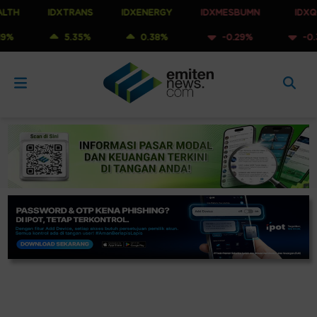
IDXTRANS
IDXENERGY
IDXMESBUMN
IDXQ30
5.35%
0.38%
-0.29%
-0.39%