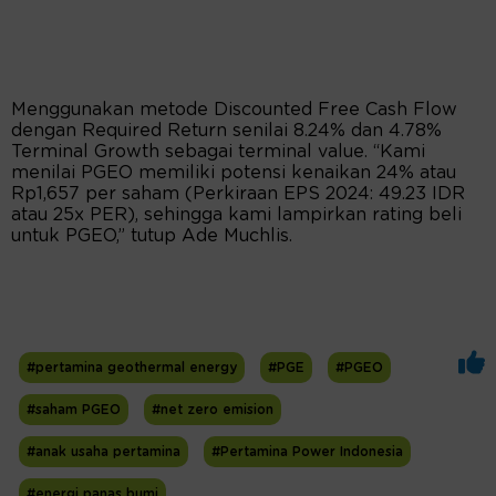
Menggunakan metode Discounted Free Cash Flow
dengan Required Return senilai 8.24% dan 4.78%
Terminal Growth sebagai terminal value. “Kami
menilai PGEO memiliki potensi kenaikan 24% atau
Rp1,657 per saham (Perkiraan EPS 2024: 49.23 IDR
atau 25x PER), sehingga kami lampirkan rating beli
untuk PGEO,” tutup Ade Muchlis.
#pertamina geothermal energy
#PGE
#PGEO
#saham PGEO
#net zero emision
#anak usaha pertamina
#Pertamina Power Indonesia
#energi panas bumi