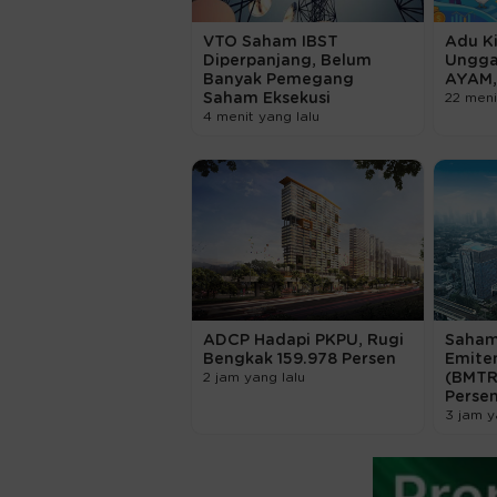
VTO Saham IBST
Adu K
Diperpanjang, Belum
Ungga
Banyak Pemegang
AYAM,
Saham Eksekusi
22 meni
4 menit yang lalu
ADCP Hadapi PKPU, Rugi
Saham
Bengkak 159.978 Persen
Emite
2 jam yang lalu
(BMTR
Perse
3 jam y