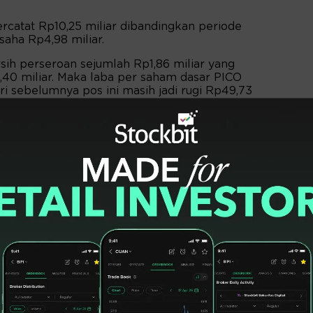
rcatat Rp10,25 miliar dibandingkan periode
saha Rp4,98 miliar.
rsih perseroan sejumlah Rp1,86 miliar yang
,40 miliar. Maka laba per saham dasar PICO
ari sebelumnya pos ini masih jadi rugi Rp49,73
ptember 2022 tercatat Rp1,035 triliun atau
r 2021 yang masih di Rp1,073 triliun.