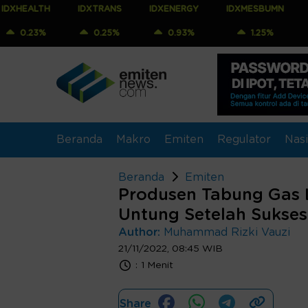
IDXTRANS
IDXENERGY
IDXMESBUMN
IDXQ30
0.25%
0.93%
1.25%
1.39%
Beranda
Makro
Emiten
Regulator
Nasi
Beranda
Emiten
Produsen Tabung Gas L
Untung Setelah Sukse
Author:
Muhammad Rizki Vauzi
21/11/2022, 08:45 WIB
:
1 Menit
Share