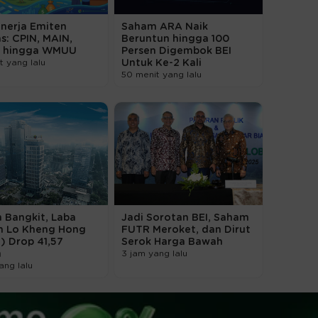
inerja Emiten
Saham ARA Naik
s: CPIN, MAIN,
Beruntun hingga 100
 hingga WMUU
Persen Digembok BEI
t yang lalu
Untuk Ke-2 Kali
50 menit yang lalu
 Bangkit, Laba
Jadi Sorotan BEI, Saham
n Lo Kheng Hong
FUTR Meroket, dan Dirut
) Drop 41,57
Serok Harga Bawah
n
3 jam yang lalu
ang lalu