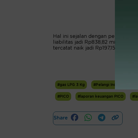
Hal ini sejalan dengan performa 
liabilitas jadi Rp838,82 miliar da
tercatat naik jadi Rp197,15 miliar da
#gas LPG 3 Kg
#Pelangi Indah Canindo
#PICO
#laporan keuangan PICO
#la
Share