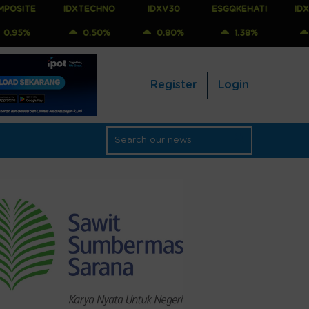
IDXTECHNO
IDXV30
ESGQKEHATI
IDXNONCYC
0.50%
0.80%
1.38%
0.68%
Register
Login