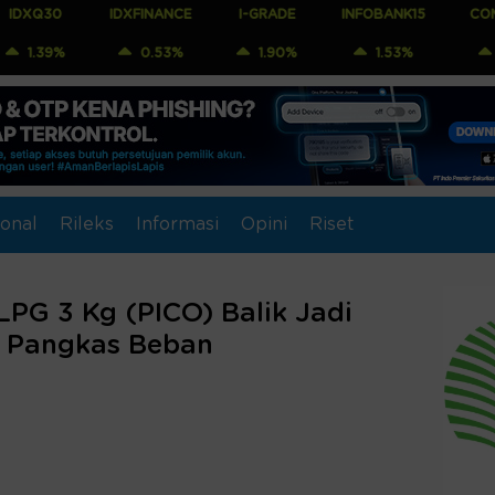
IDXFINANCE
I-GRADE
INFOBANK15
COMPOSITE
0.53%
1.90%
1.53%
0.95%
onal
Rileks
Informasi
Opini
Riset
PG 3 Kg (PICO) Balik Jadi
s Pangkas Beban