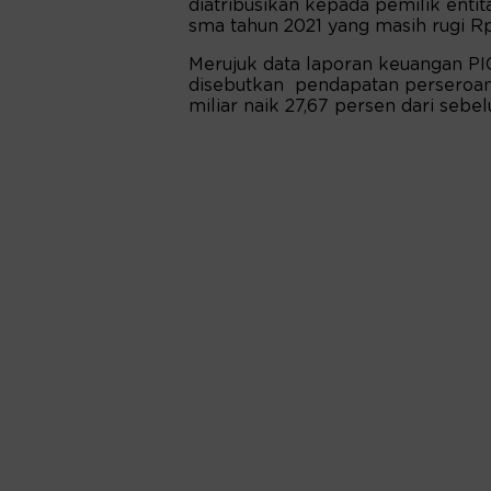
diatribusikan kepada pemilik enti
sma tahun 2021 yang masih rugi Rp3
Merujuk data laporan keuangan PIC
disebutkan pendapatan perseroan
miliar naik 27,67 persen dari sebe