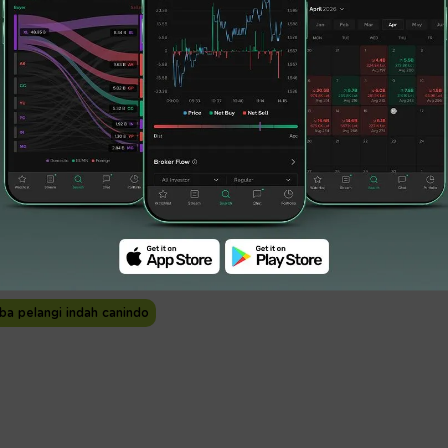
perseroan yang berhasil memangkas utang atau
ri sebelumnya Rp884,40 miliar dan untuk ekuitas
ri Rp189,47 miliar.
#produsen gas lpg
#pabrik gas lpg
ba pelangi indah canindo