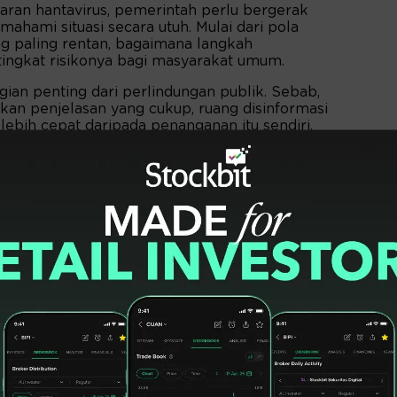
aran hantavirus, pemerintah perlu bergerak
hami situasi secara utuh. Mulai dari pola
g paling rentan, bagaimana langkah
ingkat risikonya bagi masyarakat umum.
ian penting dari perlindungan publik. Sebab,
kan penjelasan yang cukup, ruang disinformasi
ebih cepat daripada penanganan itu sendiri.
eknis yang sulit diakses publik luas.
ung akar rumput," kata Ketua DPP PDI