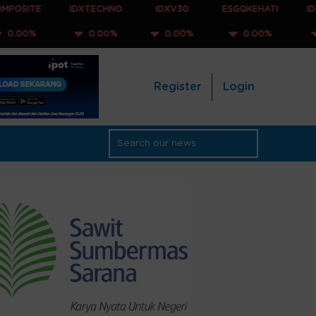
IDXTECHNO
IDXV30
ESGQKEHATI
IDXNONCYC
0.00%
0.00%
0.00%
0.00%
Register
Login