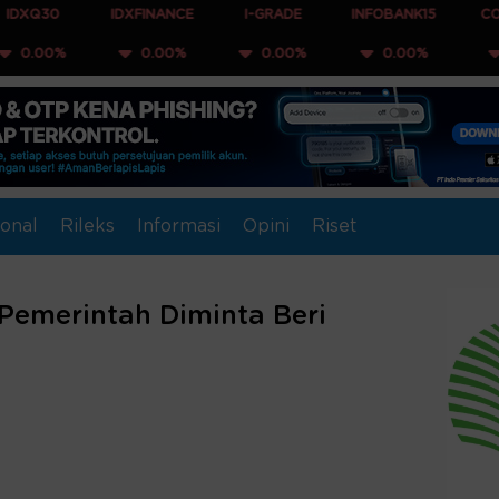
IDXFINANCE
I-GRADE
INFOBANK15
COMPOSITE
0.00%
0.00%
0.00%
0.00%
onal
Rileks
Informasi
Opini
Riset
 Pemerintah Diminta Beri