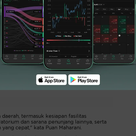
esiapan layanan kesehatan daerah dalam
t secara cepat. Putri Presiden ke-5 RI
ah memperkuat pengawasan untuk mencegah
gan sering kali pertama kali muncul di
 kesehatan dan pengawasan lingkungan yang
emerintah tidak hanya fokus pada penanganan
daerah, termasuk kesiapan fasilitas
atorium dan sarana penunjang lainnya, serta
 yang cepat," kata Puan Maharani.