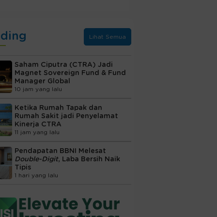
nding
Lihat Semua
Saham Ciputra (CTRA) Jadi
Magnet Sovereign Fund & Fund
Manager Global
10 jam yang lalu
Ketika Rumah Tapak dan
Rumah Sakit jadi Penyelamat
Kinerja CTRA
11 jam yang lalu
Pendapatan BBNI Melesat
Double-Digit
, Laba Bersih Naik
Tipis
1 hari yang lalu