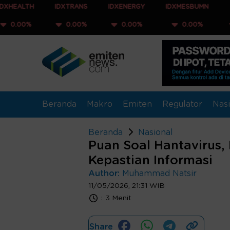
IDXTRANS
IDXENERGY
IDXMESBUMN
IDXQ30
0.00%
0.00%
0.00%
0.00%
Beranda
Makro
Emiten
Regulator
Nasi
Beranda
Nasional
Puan Soal Hantavirus,
Kepastian Informasi
Author:
Muhammad Natsir
11/05/2026, 21:31 WIB
:
3 Menit
Share