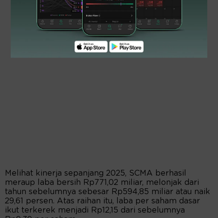
Melihat kinerja sepanjang 2025, SCMA berhasil
meraup laba bersih Rp771,02 miliar, melonjak dari
tahun sebelumnya sebesar Rp594,85 miliar atau naik
29,61 persen. Atas raihan itu, laba per saham dasar
ikut terkerek menjadi Rp12,15 dari sebelumnya