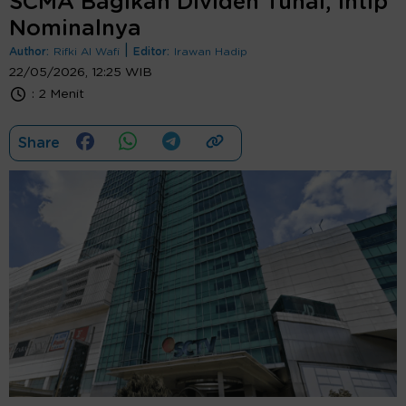
SCMA Bagikan Dividen Tunai, Intip
Nominalnya
|
Author:
Rifki Al Wafi
Editor:
Irawan Hadip
22/05/2026, 12:25 WIB
:
2 Menit
Share