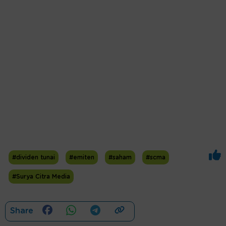
#dividen tunai
#emiten
#saham
#scma
#Surya Citra Media
Share