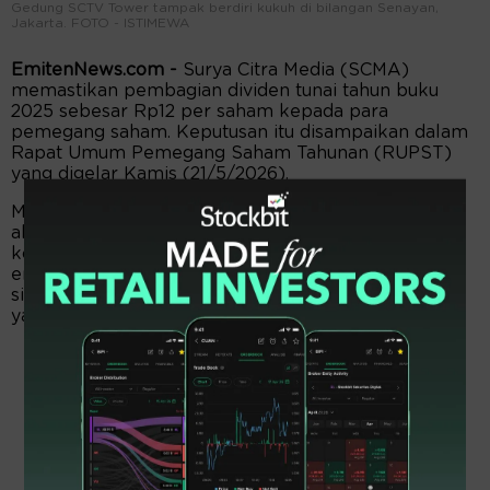
Gedung SCTV Tower tampak berdiri kukuh di bilangan Senayan,
Jakarta. FOTO - ISTIMEWA
EmitenNews.com -
Surya Citra Media (SCMA)
memastikan pembagian dividen tunai tahun buku
2025 sebesar Rp12 per saham kepada para
pemegang saham. Keputusan itu disampaikan dalam
Rapat Umum Pemegang Saham Tahunan (RUPST)
yang digelar Kamis (21/5/2026).
Manajemen SCMA mengatakan, pembagian dividen
akan diambil dari seluruh laba tahun berjalan
konsolidasi yang dapat diatribusikan kepada pemilik
entitas induk untuk tahun buku 2025. Sedangkan
sisanya akan dicatat sebagai laba ditahan perseroan
yang belum ditentukan penggunaannya.