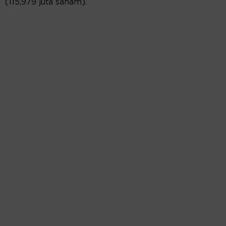
(115,979 juta saham).