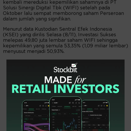
kembali mereduksi kepemilikan sahamnya di PT
Solusi Sinergi Digital Tbk (WIFI) setelah pada
Oktober lalu sempat memborong saham Perseroan
dalam jumlah yang signifikan.
Menurut data Kustodian Sentral Efek Indonesia
(KSEI) yang dirilis Selasa (8/11), Investasi Sukses
melepas 49,80 juta lembar saham WIFI sehingga
kepemilikan yang semula 53,35% (1,09 miliar lembar)
menyusut menjadi 50,93%.