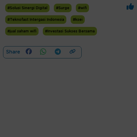
#Solusi Sinergi Digital
#Surge
#wifi
#Teknofast Intergasi Indonesia
#ksei
#jual saham wifi
#Investasi Sukses Bersama
Share