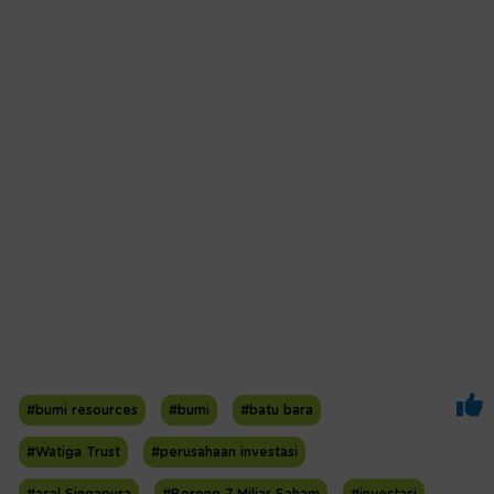
#bumi resources
#bumi
#batu bara
#Watiga Trust
#perusahaan investasi