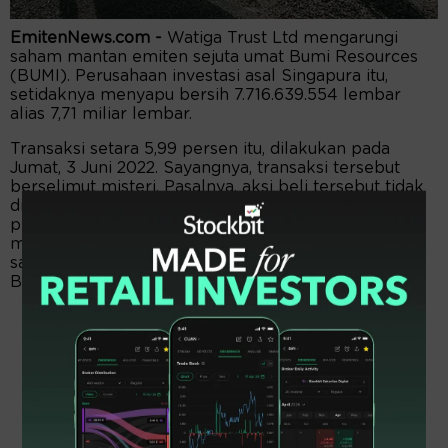
EmitenNews.com -
Watiga Trust Ltd mengarungi
saham mantan emiten sejuta umat Bumi Resources
(BUMI). Perusahaan investasi asal Singapura itu,
setidaknya menyapu bersih 7.716.639.554 lembar
alias 7,71 miliar lembar.
Transaksi setara 5,99 persen itu, dilakukan pada
Jumat, 3 Juni 2022. Sayangnya, transaksi tersebut
berselimut misteri. Pasalnya, aksi beli tersebut tidak
dilengkapi daftar harga, tujuan transaksi, dan nilai
pembelian. Nah, salah satu clue atau petunjuk untuk
membuka selubung aksi senyap itu, yaitu gerak
saham emiten tambang batu bara di bawah panji
Bakrie Group tersebut.