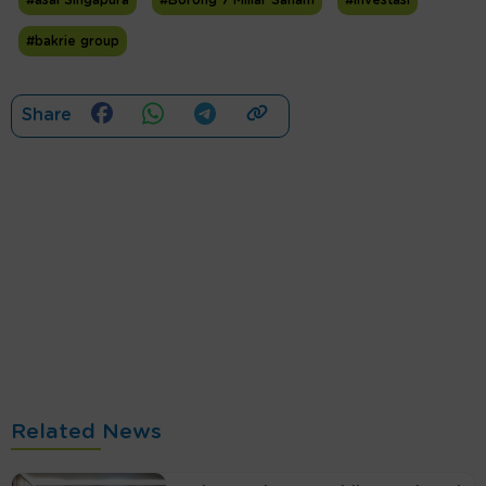
#asal Singapura
#Borong 7 Miliar Saham
#investasi
#bakrie group
Share
Related News