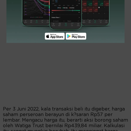
Per 3 Juni 2022, kala transaksi beli itu digeber, harga
saham perseroan berayun di k?saran Rp57 per
lembar. Mengacu harga itu, berarti aksi borong saham
oleh Watiga Trust bernilai Rp439,84 miliar. Kalkulasi