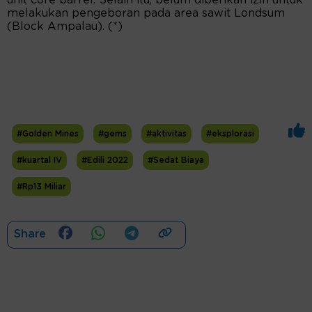
unit core barrel. Selain itu, belum diberikan izin untuk
melakukan pengeboran pada area sawit Londsum
(Block Ampalau). (*)
#Golden Mines
#gems
#aktivitas
#eksplorasi
#kuartal IV
#Edili 2022
#Sedat Biaya
#Rp13 Miliar
Share