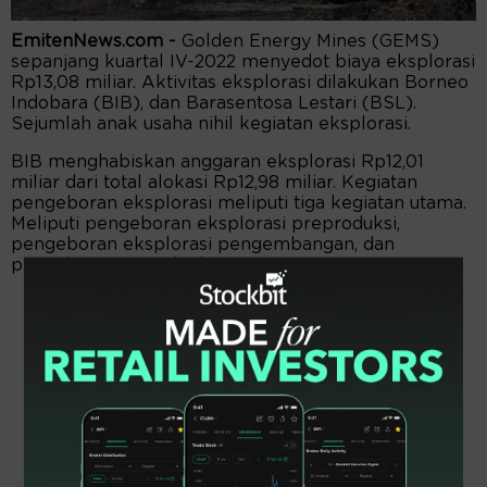
EmitenNews.com -
Golden Energy Mines (GEMS)
sepanjang kuartal IV-2022 menyedot biaya eksplorasi
Rp13,08 miliar. Aktivitas eksplorasi dilakukan Borneo
Indobara (BIB), dan Barasentosa Lestari (BSL).
Sejumlah anak usaha nihil kegiatan eksplorasi.
BIB menghabiskan anggaran eksplorasi Rp12,01
miliar dari total alokasi Rp12,98 miliar. Kegiatan
pengeboran eksplorasi meliputi tiga kegiatan utama.
Meliputi pengeboran eksplorasi preproduksi,
pengeboran eksplorasi pengembangan, dan
pengeboran geoteknik.