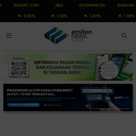
IDXSMC-COM
ABX
ECONOMIC30
IDXBASIC
0.52%
0.12%
1.40%
1.38%