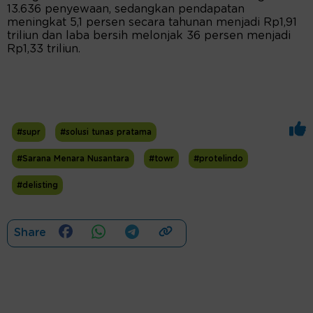
13.636 penyewaan, sedangkan pendapatan
meningkat 5,1 persen secara tahunan menjadi Rp1,91
triliun dan laba bersih melonjak 36 persen menjadi
Rp1,33 triliun.
#supr
#solusi tunas pratama
#Sarana Menara Nusantara
#towr
#protelindo
#delisting
Share