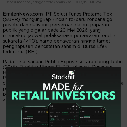
ilustrasi menara jaringan telekomunikasi. DOK/ISTIMEWA
EmitenNews.com -
PT Solusi Tunas Pratama Tbk
(SUPR) mengungkap rincian terbaru rencana go
private dan delisting perseroan dalam paparan
publik yang digelar pada 20 Mei 2026, yang
mencakup jadwal pelaksanaan penawaran tender
sukarela (VTO), harga penawaran hingga target
penghapusan pencatatan saham di Bursa Efek
Indonesia (BEI).
Pada pelaksanaan Public Expose secara daring, Rabu
(20/5), Direktur Utama SUPR, Juliawati Gunawan
Halim menyebut bahwa VTO akan dilakukan PT
Profesional Telekomunikasi Indonesia (Protelindo)
dengan harga penawaran Rp45.000 per saham. Masa
penawaran tender pada 15 Juni-14 Juli 2026, dengan
pembayaran akhir ke pemegang saham dijadwalkan
24 Juli 2026.