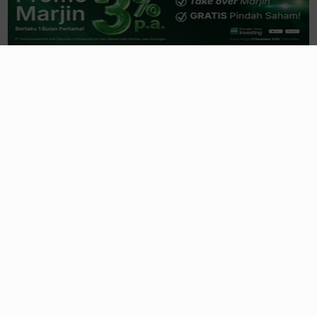
Laba DVLA Terpangkas 22 Persen di
Semester I 2026
15 jam yang lalu
Penjualan Susut, Laba Bersih SIDO
Turun 44 Persen di Semester I 2026
15 jam yang lalu
Penjualan Kalbe Farma (KLBF)
Tembus Rp19,4T, Laba Turun Tipis
16 jam yang lalu
Harga Terus Melonjak, SRTG Alihkan