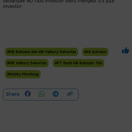
sebanyak 80 ribu investor baru menjadi 3,5 juta
investor.
#KB Bukopin dan KB Valbury Sekuritas
#kb bukopin
#KB Valbury Sekuritas
#PT Bank KB Bukopin Tbk
#Robby Mondong
Share