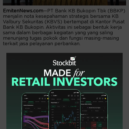
EmitenNews.com
—PT Bank KB Bukopin Tbk (BBKP)
menjalin nota kesepahaman strategis bersama KB
Valbury Sekuritas (KBVS) bertempat di Kantor Pusat
Bank KB Bukopin. Aktivitas ini sebagai bentuk kerja
sama dalam berbagai kegiatan yang yang saling
menunjang tugas pokok dan fungsi masing-masing
terkait jasa pelayanan perbankan.