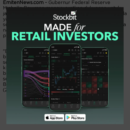
EmitenNews.com -
Gubernur Federal Reserve
Michelle Bowman mengisyaratkan dukungan untuk
jalur kenaikan suku bunga yang lebih agresif daripada
yang dipikirkan oleh sebagian besar rekan bank
sentralnya saat ini. Dalam hal ini, dia ingin suku bunga
naik sampai melebihi ekspektasi inflasi jangka
pendek.
"Berdasarkan pembacaan inflasi saat ini, saya
berharap bahwa kenaikan suku bunga tambahan
sebesar 75 basis poin akan sesuai pada pertemuan
kita berikutnya serta peningkatan setidaknya 50
basis poin dalam beberapa pertemuan berikutnya,
selama data yang masuk mendukungnya," kata
Bowman seperti dikutip The Business Times, Senin
(27/6).