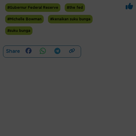
#Gubernur Federal Reserve
#the fed
#Michelle Bowman
#kenaikan suku bunga
#suku bunga
Share