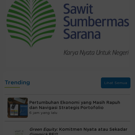
Trending
Lihat Semua
Pertumbuhan Ekonomi yang Masih Rapuh
dan Navigasi Strategis Portofolio
6 jam yang lalu
Green Equity
: Komitmen Nyata atau Sekadar
Gimmick
BEI?