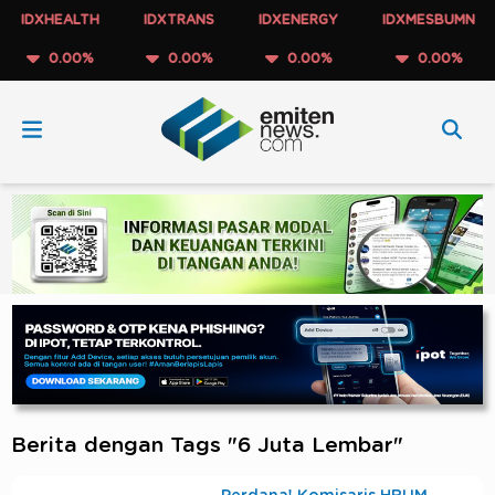
IDXHEALTH
IDXTRANS
IDXENERGY
IDXMESBUMN
0.00%
0.00%
0.00%
0.00%
Berita dengan Tags "6 Juta Lembar"