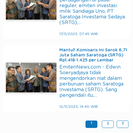
perdagangan di pasar
reguler, emiten investasi
milik Sandiaga Uno, PT
Saratoga Investama Sedaya
(SRTG),…
17/11/2023, 07:45 WIB
Mantul! Komisaris Ini Serok 6,71
Juta Saham Saratoga (SRTG)
Rp1.418-1.425 per Lembar
EmitenNews.com - Edwin
Soeryadjaya tidak
mengendorkan niat dalam
perburuan saham Saratoga
Investama (SRTG). Sang
pengendali itu,…
12/11/2023, 14:40 WIB
1
2
3