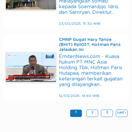
melayangkan somasi
kepada Soemardjijo, Idris,
dan Samryan. Direktur…
23/03/2025, 15:30 WIB
CMNP Gugat Hary Tanoe
(BHIT) Rp103T, Hotman Paris
Jelaskan Ini
EmitenNews.com - Kuasa
hukum PT MNC Asia
Holding Tbk, Hotman Paris
Hutapea, memberikan
keterangan terkait gugatan
yang dilayangkan…
12/03/2025, 14:40 WIB
1
2
3
Last ›