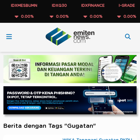
IDXMESBUMN
IDXQ30
IDXFINANCE
I-GRADE
0.00%
0.00%
0.00%
0.00%
Berita dengan Tags "Gugatan"