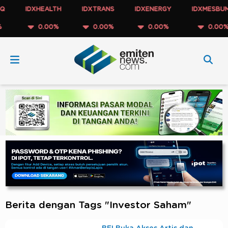
IDXHEALTH
IDXTRANS
IDXENERGY
IDXMESBUMN
0.00%
0.00%
0.00%
0.00%
Berita dengan Tags "Investor Saham"