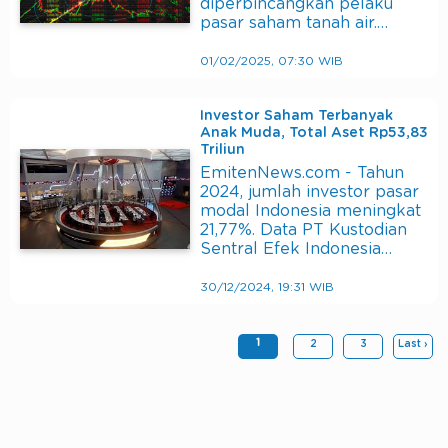
diperbincangkan pelaku
pasar saham tanah air.…
01/02/2025, 07:30 WIB
Investor Saham Terbanyak
Anak Muda, Total Aset Rp53,83
Triliun
EmitenNews.com - Tahun
2024, jumlah investor pasar
modal Indonesia meningkat
21,77%. Data PT Kustodian
Sentral Efek Indonesia…
30/12/2024, 19:31 WIB
1
2
3
Last ›