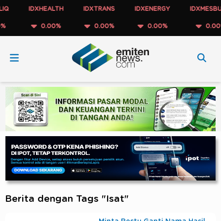
IDXHEALTH
IDXTRANS
IDXENERGY
IDXMESBUMN
0.00%
0.00%
0.00%
0.00%
Berita dengan Tags "Isat"