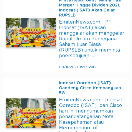
Minta Restu Ganti Nama Hasil
Merger Hingga Dividen 2021,
Indosat (ISAT) Akan Gelar
RUPSLB
EmitenNews.com - PT
Indosat (ISAT) akan
menggelar akan menggelar
Rapat Umum Pemegang
Saham Luar Biasa
(RUPSLB) untuk meminta
poersetujuan …
08/11/2021, 15:17 WIB
Indosat Ooredoo (ISAT)
Gandeng Cisco Kembangkan
5G
EmitenNews.com - Indosat
Ooredoo (ISAT) dan Cisco
hari ini mengumumkan
penandatanganan Nota
Kesepahaman atau
Memorandum of