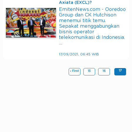
Axiata (EXCL)?
EmitenNews.com - Ooredoo
Group dan CK Hutchison
menemui titik temu.
Sepakat menggabungkan
bisnis operator
telekomunikasi di Indonesia.
…
17/09/2021, 06:45 WIB
17
‹ First
15
16