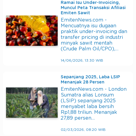
Ramai Isu Under-Invoicing,
Muncul Peta Transaksi Afiliasi
Emiten Sawit
EmitenNews.com -
Mencuatnya isu dugaan
praktik under-invoicing dan
transfer pricing di industri
minyak sawit mentah
(Crude Palm Oil/CPO),…
14/06/2026, 13:30 WIB
Sepanjang 2025, Laba LSIP
Menanjak 28 Persen
EmitenNews.com - London
Sumatra alias Lonsum
(LSIP) sepanjang 2025
menyabet laba bersih
Rp1,88 triliun. Menanjak
27,89 persen…
02/03/2026, 08:20 WIB